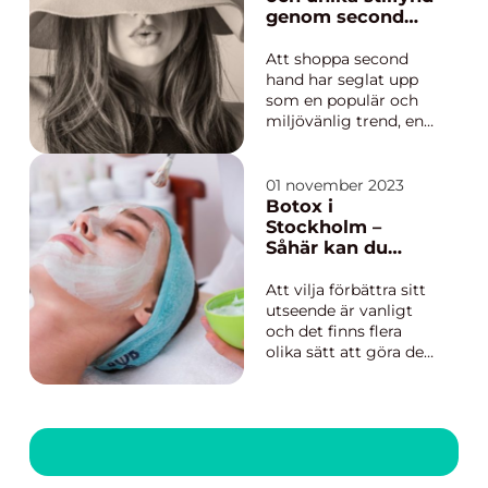
genom second
hand
Att shoppa second
hand har seglat upp
som en populär och
miljövänlig trend, en
motrörelse mot
dagens slit-och-släng-
kultur och
01 november 2023
snabbmode. Det är
Botox i
inte bara en
Stockholm –
plånboksvänlig
Såhär kan du
shoppingform, utan
förbättra ditt
också ett sätt att
utseende med ett
Att vilja förbättra sitt
bidra till en mer
enkelt ingrepp
utseende är vanligt
hållbar konsumtion
och det finns flera
ge...
olika sätt att göra det
på. För den som
önskar en snabb och
enkel lösning kan
botoxbehandling vara
ett bra alternativ. I
Stockholm finns id...