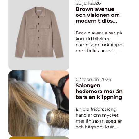
06 juli 2026
Brown avenue
och visionen om
modern tidlös
herrstil
Brown avenue har på
kort tid blivit ett
namn som förknippas
med tidlös herrstil,
medelhavsljus och
skandinavisk enkelhet.
Varumärket föddes ur
idén att kombinera
02 februari 2026
avslappnad
Salongen
rivierakänsla med den
hedemora mer än
strama, genomtänkta
bara en klippning
estetiken från norden.
Resultatet ä...
En bra frisörsalong
handlar om mycket
mer än saxar, speglar
och hårprodukter.
Många som kliver in
på Salongen