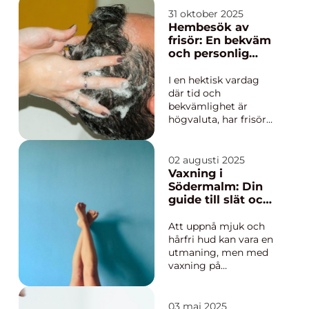
Hedemora söker inte
31 oktober 2025
bara en ny frisyr, utan
Hembesök av
också en lugn stund,
frisör: En bekväm
professionell
och personlig
rådgivning och
hårvårdsupplevels
känslan av att bli
e
I en hektisk vardag
sedd. I en mindre stad
där tid och
som ...
bekvämlighet är
högvaluta, har frisör
hembesök blivit en
allt mer populär
tjänst. Möjligheten att
02 augusti 2025
få sitt hår klippt och
Vaxning i
stylat hemma
Södermalm: Din
erbjuder både
guide till slät och
komfort...
silkeslen hud
Att uppnå mjuk och
hårfri hud kan vara en
utmaning, men med
vaxning på
Södermalm blir det
enkelt och effektivt.
Södermalm erbjuder
03 maj 2025