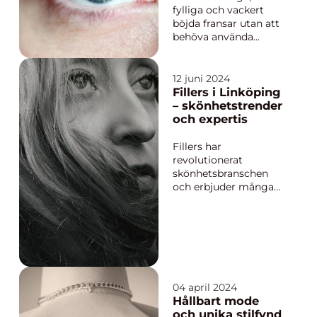
fylliga och vackert
böjda fransar utan att
behöva använda
mascara varje dag?
Då kan en lashlift vara
det perfekta
12 juni 2024
alternativet för dig. I
Fillers i Linköping
Västerås finns det flera
– skönhetstrender
skönhetssalonger
och expertis
som ...
Fillers har
revolutionerat
skönhetsbranschen
och erbjuder många
möjligheter för dem
som önskar förbättra
eller förändra sitt
utseende. I Linköping
har intresset för fillers
växt sig starkt,...
04 april 2024
Hållbart mode
och unika stilfynd