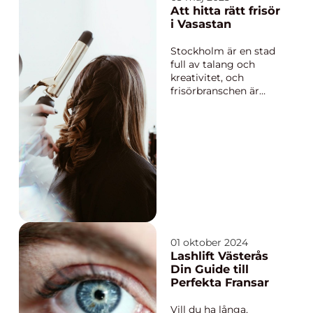
en rad
Att hitta rätt frisör
välrenommerade
i Vasastan
salonger där experter
hjälpar dig att uppnå
Stockholm är en stad
det ...
full av talang och
kreativitet, och
frisörbranschen är
inget undantag.
Vasastan är en av de
mest dynamiska
stadsdelarna där man
kan hitta passionerade
frisörer som erbjuder
förstklassiga hå...
01 oktober 2024
Lashlift Västerås
Din Guide till
Perfekta Fransar
Vill du ha långa,