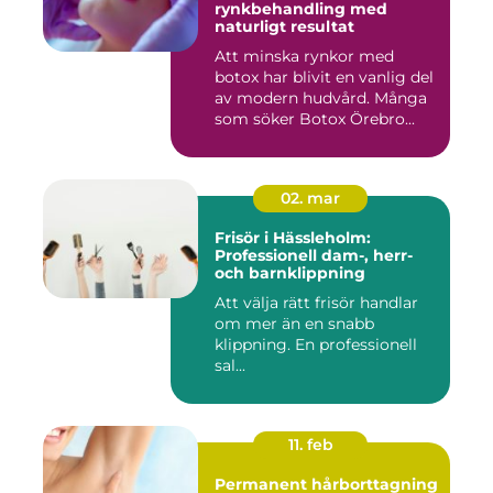
rynkbehandling med
naturligt resultat
Att minska rynkor med
botox har blivit en vanlig del
av modern hudvård. Många
som söker Botox Örebro...
02. mar
Frisör i Hässleholm:
Professionell dam-, herr-
och barnklippning
Att välja rätt frisör handlar
om mer än en snabb
klippning. En professionell
sal...
11. feb
Permanent hårborttagning