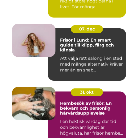
riktigt stora högtiderna i
livet. För många...
07. dec
Frisör i Lund: En smart
guide till klipp, färg och
känsla
Att välja rätt salong i en stad
med många alternativ kräver
mer än en snab...
31. okt
Hembesök av frisör: En
bekväm och personlig
hårvårdsupplevelse
I en hektisk vardag där tid
och bekvämlighet är
högvaluta, har frisör hembe...