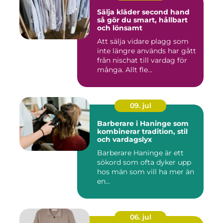
Sälja kläder second hand
så gör du smart, hållbart
och lönsamt
Att sälja vidare plagg som
inte längre används har gått
från nischat till vardag för
många. Allt fle...
09. jul
Barberare i Haninge som
kombinerar tradition, stil
och vardagslyx
Barberare Haninge är ett
sökord som ofta dyker upp
hos män som vill ha mer än
en...
06. jul