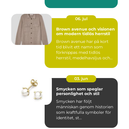
06. jul
Brown avenue och visionen
om modern tidlös herrstil
Brown avenue har på kort
tid blivit ett namn som
förknippas med tidlös
herrstil, medelhavsljus och
s...
03. jun
Smycken som speglar
personlighet och stil
Smycken har följt
människan genom historien
som kraftfulla symboler för
identitet, st...