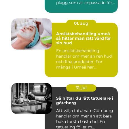
plagg som är anpassade för...
01. aug
Ansiktsbehandling umeå
så hittar man rätt vård för
sin hud
En ansiktsbehandling
handlar om mer än ren hud
och fina produkter. För
många i Umeå har
behandlingen...
31. jul
Så hittar du rätt tatuerare i
göteborg
Att välja tatuerare Göteborg
handlar om mer än att bara
boka första bästa tid. En
tatuering följer m...