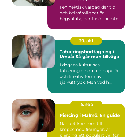
I en hektisk vardag där tid
och bekvämlighet är
högvaluta, har frisör hembe...
30. okt
Tatueringsborttagning i
Umeå: Så går man tillväga
I dagens kultur ses
tatueringar som en populär
och kreativ form av
självuttryck. Men vad h...
15. sep
Piercing i Malmö: En guide
När det kommer till
kroppsmodifieringar, är
piercing ett populärt val för