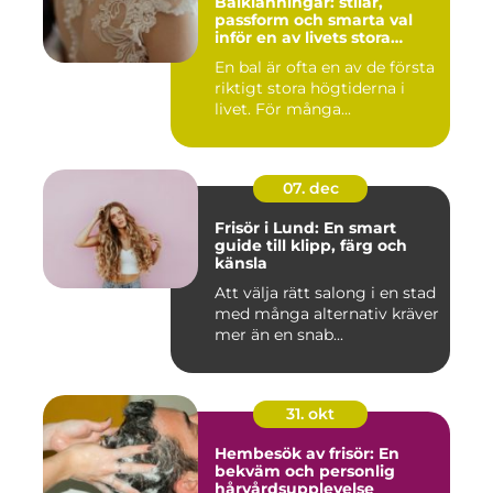
Balklänningar: stilar,
passform och smarta val
inför en av livets stora
kvällar
En bal är ofta en av de första
riktigt stora högtiderna i
livet. För många...
07. dec
Frisör i Lund: En smart
guide till klipp, färg och
känsla
Att välja rätt salong i en stad
med många alternativ kräver
mer än en snab...
31. okt
Hembesök av frisör: En
bekväm och personlig
hårvårdsupplevelse