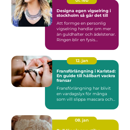
01. feb
Designa egen vigselring i
stockholm så går det till
Att formge en personlig
vigselring handlar om mer
än guldhalter och ädelstenar.
Ringen blir en fysis...
12. jan
Fransförlängning i Karlstad:
En guide till hållbart vackra
fransar
Fransförlängning har blivit
en vardagslyx för många
som vill slippa mascara och...
08. jan