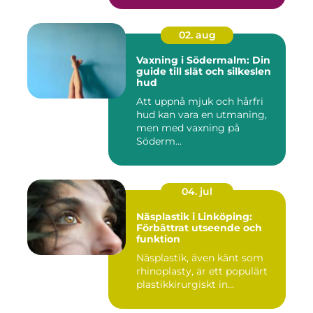
02. aug
Vaxning i Södermalm: Din
guide till slät och silkeslen
hud
Att uppnå mjuk och hårfri
hud kan vara en utmaning,
men med vaxning på
Söderm...
04. jul
Näsplastik i Linköping:
Förbättrat utseende och
funktion
Näsplastik, även känt som
rhinoplasty, är ett populärt
plastikkirurgiskt in...