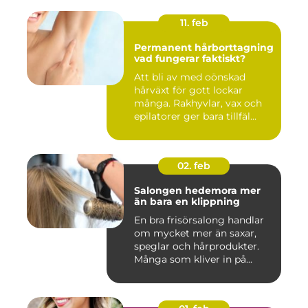
11. feb
Permanent hårborttagning
vad fungerar faktiskt?
Att bli av med oönskad
hårväxt för gott lockar
många. Rakhyvlar, vax och
epilatorer ger bara tillfäl...
02. feb
Salongen hedemora mer
än bara en klippning
En bra frisörsalong handlar
om mycket mer än saxar,
speglar och hårprodukter.
Många som kliver in på...