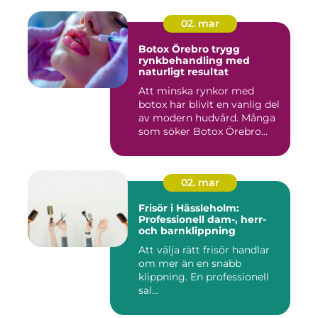
02. mar
Botox Örebro trygg
rynkbehandling med
naturligt resultat
Att minska rynkor med
botox har blivit en vanlig del
av modern hudvård. Många
som söker Botox Örebro...
02. mar
Frisör i Hässleholm:
Professionell dam-, herr-
och barnklippning
Att välja rätt frisör handlar
om mer än en snabb
klippning. En professionell
sal...