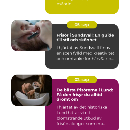
m&arin...
05. sep
Frisör i Sundsvall: En guide
till stil och skönhet
I hjärtat av Sundsvall finns
en scen fylld med kreativitet
och omtanke för hårv&arin...
02. sep
De bästa frisörerna i Lund:
Få den frisyr du alltid
drömt om
I hjärtat av det historiska
Lund hittar vi ett
blomstrande utbud av
frisörsalonger som erb...