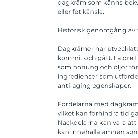
dagkräm som känns bekv
eller fet känsla.
Historisk genomgång av f
Dagkrämer har utvecklats
kommit och gått. I äldre 
som honung och oljor för
ingredienser som utförde 
anti-aging egenskaper.
Fördelarna med dagkräme
vilket kan förhindra tidig
Nackdelarna kan vara att 
kan innehålla ämnen som p