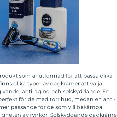
odukt som är utformad för att passa olika
inns olika typer av dagkrämer att välja
givande, anti-aging och solskyddande. En
erfekt för de med torr hud, medan en anti-
mer passande för de som vill bekämpa
ligheten av rynkor. Solskyddande dagkräme