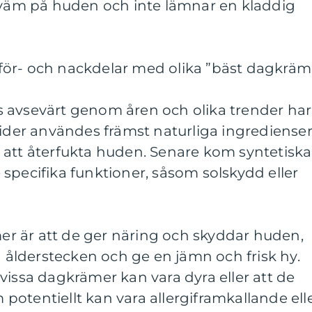
äm på huden och inte lämnar en kladdig
ör- och nackdelar med olika ”bäst dagkräm
 avsevärt genom åren och olika trender har
tider användes främst naturliga ingrediense
 att återfukta huden. Senare kom syntetiska
specifika funktioner, såsom solskydd eller
r är att de ger näring och skyddar huden,
a ålderstecken och ge en jämn och frisk hy.
vissa dagkrämer kan vara dyra eller att de
otentiellt kan vara allergiframkallande ell