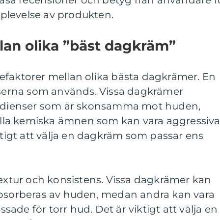
 läsa recensioner och betyg från användare f
upplevelse av produkten.
llan olika ”bäst dagkräm”
iljefaktorer mellan olika bästa dagkrämer. En
enserna som används. Vissa dagkrämer
gredienser som är skonsamma mot huden,
la kemiska ämnen som kan vara aggressiv
iktigt att välja en dagkräm som passar ens
textur och konsistens. Vissa dagkrämer kan
absorberas av huden, medan andra kan vara
ade för torr hud. Det är viktigt att välja en