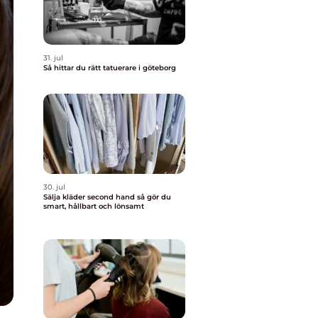
31. jul
Så hittar du rätt tatuerare i göteborg
30. jul
Sälja kläder second hand så gör du
smart, hållbart och lönsamt