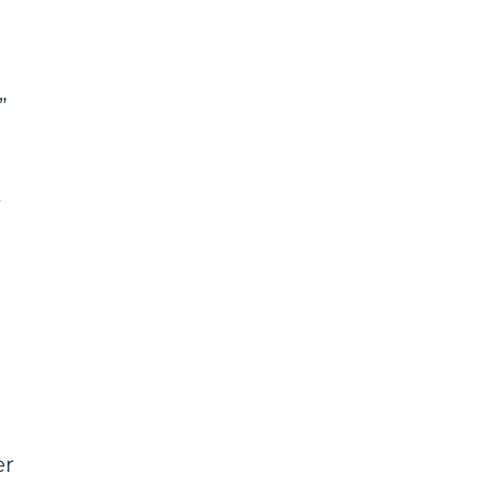
”
r
er