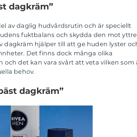
äst dagkräm”
el av daglig hudvårdsrutin och är speciellt
 hudens fuktbalans och skydda den mot yttre
v dagkräm hjälper till att ge huden lyster oc
mnheter. Det finns dock många olika
ch det kan vara svårt att veta vilken som 
uella behov.
”bäst dagkräm”