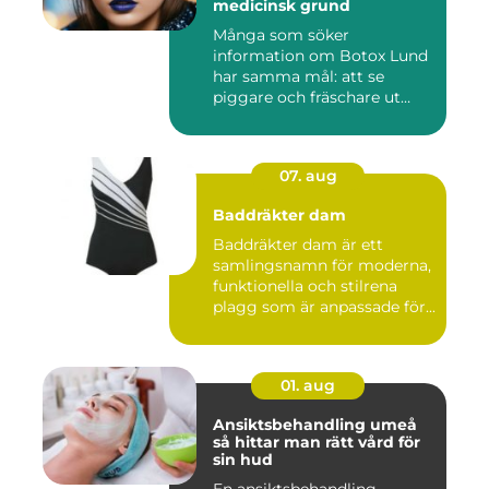
medicinsk grund
Många som söker
information om Botox Lund
har samma mål: att se
piggare och fräschare ut
utan att ta...
07. aug
Baddräkter dam
Baddräkter dam är ett
samlingsnamn för moderna,
funktionella och stilrena
plagg som är anpassade för...
01. aug
Ansiktsbehandling umeå
så hittar man rätt vård för
sin hud
En ansiktsbehandling