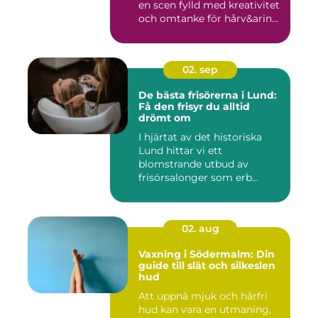
en scen fylld med kreativitet
och omtanke för hårv&arin...
02. sep
De bästa frisörerna i Lund:
Få den frisyr du alltid
drömt om
I hjärtat av det historiska
Lund hittar vi ett
blomstrande utbud av
frisörsalonger som erb...
02. aug
Vaxning i Södermalm: Din
guide till slät och silkeslen
hud
Att uppnå mjuk och hårfri
hud kan vara en utmaning,