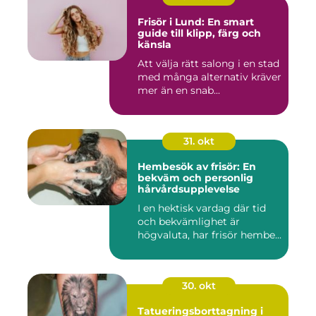
Frisör i Lund: En smart
guide till klipp, färg och
känsla
Att välja rätt salong i en stad
med många alternativ kräver
mer än en snab...
31. okt
Hembesök av frisör: En
bekväm och personlig
hårvårdsupplevelse
I en hektisk vardag där tid
och bekvämlighet är
högvaluta, har frisör hembe...
30. okt
Tatueringsborttagning i