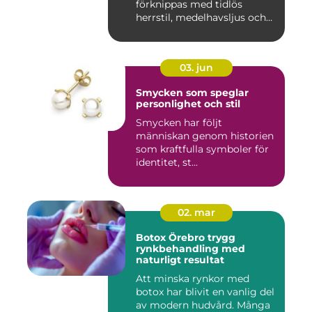
förknippas med tidlös
herrstil, medelhavsljus och
s...
03. jun
Smycken som speglar
personlighet och stil
Smycken har följt
människan genom historien
som kraftfulla symboler för
identitet, st...
02. mar
Botox Örebro trygg
rynkbehandling med
naturligt resultat
Att minska rynkor med
botox har blivit en vanlig del
av modern hudvård. Många