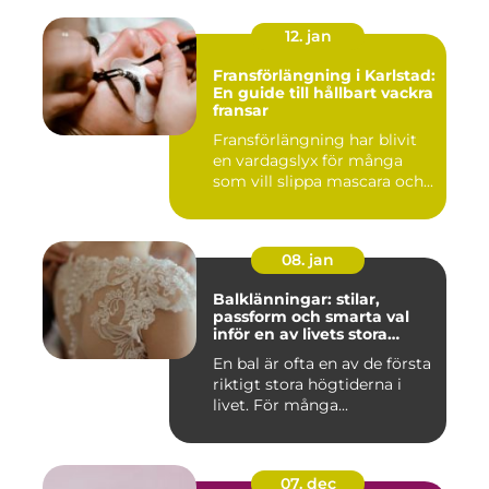
12. jan
Fransförlängning i Karlstad:
En guide till hållbart vackra
fransar
Fransförlängning har blivit
en vardagslyx för många
som vill slippa mascara och...
08. jan
Balklänningar: stilar,
passform och smarta val
inför en av livets stora
kvällar
En bal är ofta en av de första
riktigt stora högtiderna i
livet. För många...
07. dec