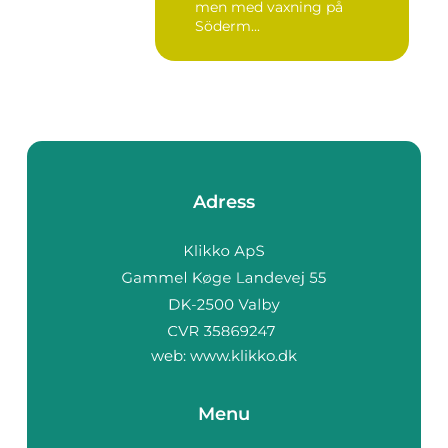
men med vaxning på
Söderm...
Adress
web:
www.klikko.dk
Menu