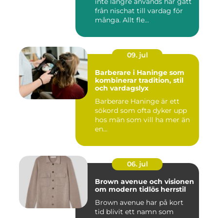
inte längre används har gått
från nischat till vardag för
många. Allt fle...
09. jul
Barberare i Haninge som
kombinerar tradition, stil
och vardagslyx
Barberare Haninge är ett
sökord som ofta dyker upp
hos män som vill ha mer än
en...
06. jul
Brown avenue och visionen
om modern tidlös herrstil
Brown avenue har på kort
tid blivit ett namn som