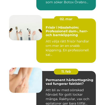
som söker Botox Örebro...
02. mar
Frisör i Hässleholm:
Professionell dam-, herr-
och barnklippning
Att välja rätt frisör handlar
om mer än en snabb
klippning. En professionell
sal...
11. feb
Permanent hårborttagning
vad fungerar faktiskt?
Att bli av med oönskad
hårväxt för gott lockar
många. Rakhyvlar, vax och
epilatorer ger bara tillfäl...