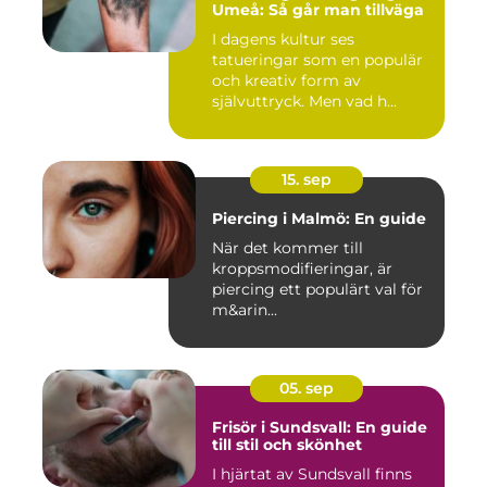
Umeå: Så går man tillväga
I dagens kultur ses
tatueringar som en populär
och kreativ form av
självuttryck. Men vad h...
15. sep
Piercing i Malmö: En guide
När det kommer till
kroppsmodifieringar, är
piercing ett populärt val för
m&arin...
05. sep
Frisör i Sundsvall: En guide
till stil och skönhet
I hjärtat av Sundsvall finns