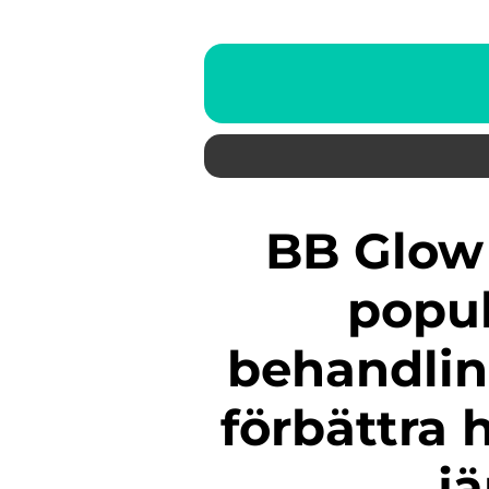
BB Glow behandling är en
popul
behandling
förbättra
j