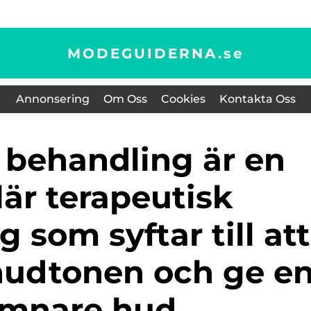
MODEGUIDERNA.
se
Annonsering
Om Oss
Cookies
Kontakta Oss
är terapeutisk
 som syftar till att
 hudtonen och ge e
ämnare hud