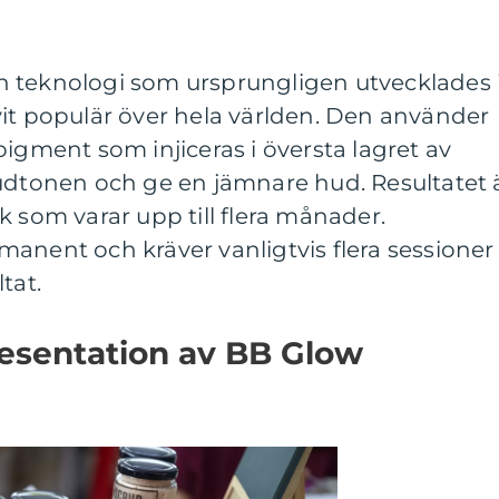
 teknologi som ursprungligen utvecklades 
vit populär över hela världen. Den använder
pigment som injiceras i översta lagret av
hudtonen och ge en jämnare hud. Resultatet 
k som varar upp till flera månader.
anent och kräver vanligtvis flera sessioner
tat.
esentation av BB Glow