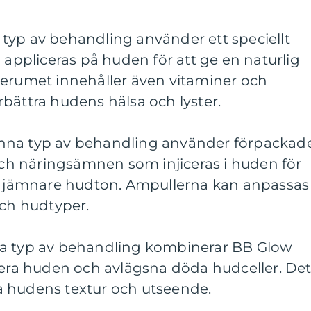
typ av behandling använder ett speciellt
pliceras på huden för att ge en naturlig
Serumet innehåller även vitaminer och
bättra hudens hälsa och lyster.
nna typ av behandling använder förpackad
h näringsämnen som injiceras i huden för
en jämnare hudton. Ampullerna kan anpassas
och hudtyper.
na typ av behandling kombinerar BB Glow
iera huden och avlägsna döda hudceller. De
tra hudens textur och utseende.