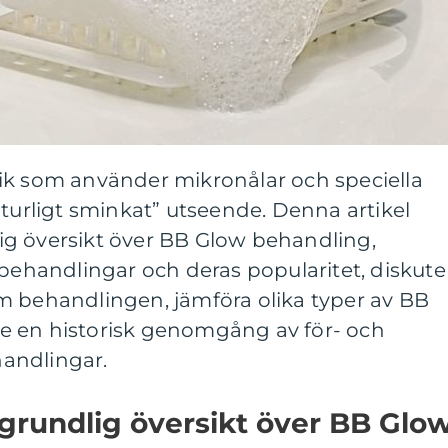
ik som använder mikronålar och speciella
aturligt sminkat” utseende. Denna artikel
g översikt över BB Glow behandling,
 behandlingar och deras popularitet, diskute
m behandlingen, jämföra olika typer av BB
e en historisk genomgång av för- och
andlingar.
grundlig översikt över BB Glo