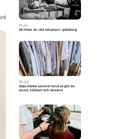
rd
31. jul
Så hittar du rätt tatuerare i göteborg
30. jul
Sälja kläder second hand så gör du
smart, hållbart och lönsamt