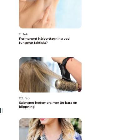
11. feb
Permanent hårborttagning vad
fungerar faktiskt?
02. feb
Salongen hedemora mer än bara en
klippning
l