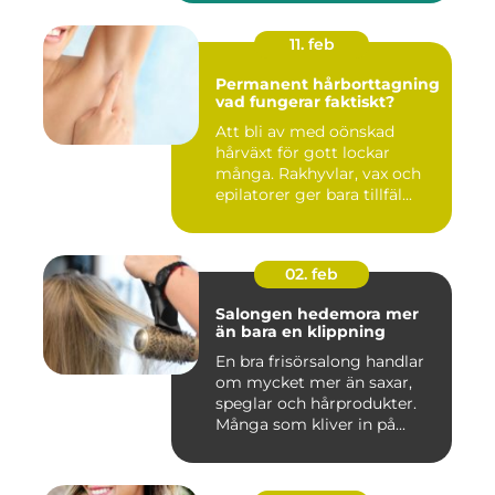
11. feb
Permanent hårborttagning
vad fungerar faktiskt?
Att bli av med oönskad
hårväxt för gott lockar
många. Rakhyvlar, vax och
epilatorer ger bara tillfäl...
02. feb
Salongen hedemora mer
än bara en klippning
En bra frisörsalong handlar
om mycket mer än saxar,
speglar och hårprodukter.
Många som kliver in på...