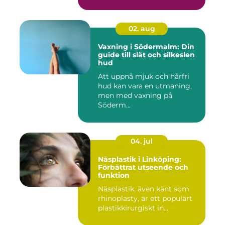
02. aug
Vaxning i Södermalm: Din
guide till slät och silkeslen
hud
Att uppnå mjuk och hårfri
hud kan vara en utmaning,
men med vaxning på
Söderm...
04. jul
Näsplastik i Linköping:
Förbättrat utseende och
funktion
Näsplastik, även känt som
rhinoplasty, är ett populärt
plastikkirurgiskt in...