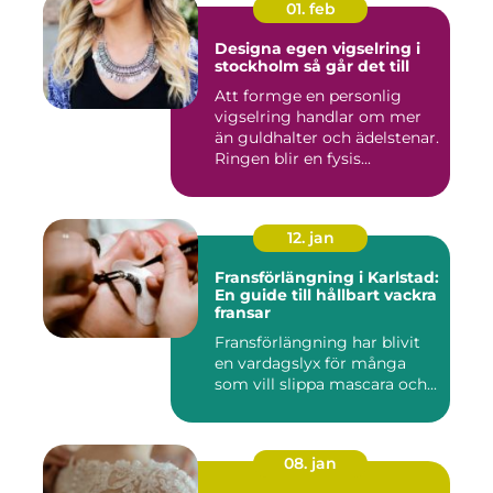
01. feb
Designa egen vigselring i
stockholm så går det till
Att formge en personlig
vigselring handlar om mer
än guldhalter och ädelstenar.
Ringen blir en fysis...
12. jan
Fransförlängning i Karlstad:
En guide till hållbart vackra
fransar
Fransförlängning har blivit
en vardagslyx för många
som vill slippa mascara och...
08. jan