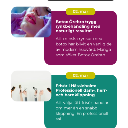
02. mar
Botox Örebro trygg
rynkbehandling med
naturligt resultat
Att minska rynkor med
botox har blivit en vanlig del
av modern hudvård. Många
som söker Botox Örebro...
02. mar
Frisör i Hässleholm:
Professionell dam-, herr-
och barnklippning
Att välja rätt frisör handlar
om mer än en snabb
klippning. En professionell
sal...