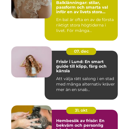
Balklänningar: stilar,
passform och smarta val
inför en av livets stora
kvällar
En bal är ofta en av de första
riktigt stora högtiderna i
livet. För många...
07. dec
Frisör i Lund: En smart
guide till klipp, färg och
känsla
Att välja rätt salong i en stad
med många alternativ kräver
mer än en snab...
31. okt
Hembesök av frisör: En
bekväm och personlig