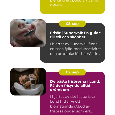
piercing ett populärt val för
m&arin...
05. sep
Frisör i Sundsvall: En guide
till stil och skönhet
I hjärtat av Sundsvall finns
en scen fylld med kreativitet
och omtanke för hårv&arin...
02. sep
De bästa frisörerna i Lund:
Få den frisyr du alltid
drömt om
I hjärtat av det historiska
Lund hittar vi ett
blomstrande utbud av
frisörsalonger som erb...