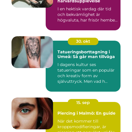
hårvårdsupplevelse
I en hektisk vardag där tid
och bekvämlighet är
högvaluta, har frisör hembe...
30. okt
Tatueringsborttagning i
Umeå: Så går man tillväga
I dagens kultur ses
tatueringar som en populär
och kreativ form av
självuttryck. Men vad h...
15. sep
Piercing i Malmö: En guide
När det kommer till
kroppsmodifieringar, är