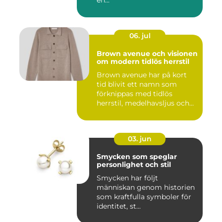
en...
06. jul
Brown avenue och visionen
om modern tidlös herrstil
Brown avenue har på kort
tid blivit ett namn som
förknippas med tidlös
herrstil, medelhavsljus och
s...
03. jun
Smycken som speglar
personlighet och stil
Smycken har följt
människan genom historien
som kraftfulla symboler för
identitet, st...