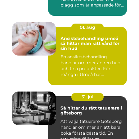
plagg som är anpassade för...
01. aug
Ansiktsbehandling umeå
så hittar man rätt vård för
sin hud
En ansiktsbehandling
handlar om mer än ren hud
och fina produkter. För
många i Umeå har
behandlingen...
31. jul
Så hittar du rätt tatuerare i
göteborg
Att välja tatuerare Göteborg
handlar om mer än att bara
boka första bästa tid. En