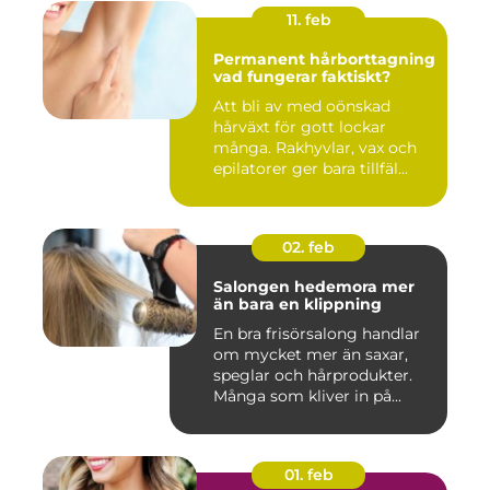
11. feb
Permanent hårborttagning
vad fungerar faktiskt?
Att bli av med oönskad
hårväxt för gott lockar
många. Rakhyvlar, vax och
epilatorer ger bara tillfäl...
02. feb
Salongen hedemora mer
än bara en klippning
En bra frisörsalong handlar
om mycket mer än saxar,
speglar och hårprodukter.
Många som kliver in på...
01. feb