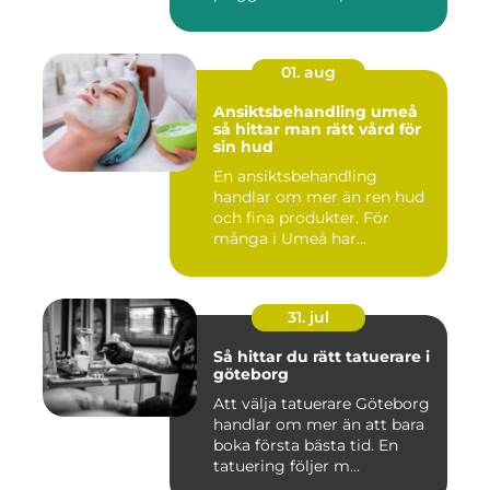
01. aug
Ansiktsbehandling umeå
så hittar man rätt vård för
sin hud
En ansiktsbehandling
handlar om mer än ren hud
och fina produkter. För
många i Umeå har
behandlingen...
31. jul
Så hittar du rätt tatuerare i
göteborg
Att välja tatuerare Göteborg
handlar om mer än att bara
boka första bästa tid. En
tatuering följer m...