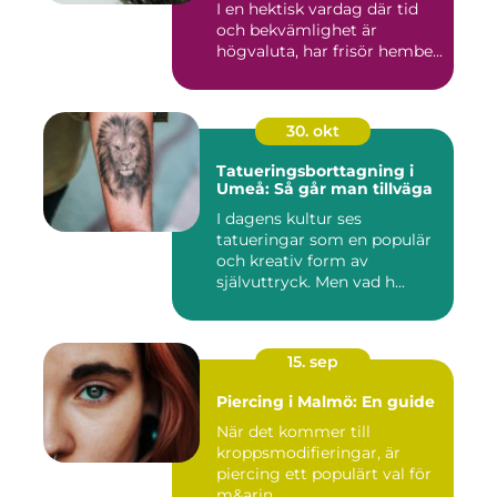
I en hektisk vardag där tid
och bekvämlighet är
högvaluta, har frisör hembe...
30. okt
Tatueringsborttagning i
Umeå: Så går man tillväga
I dagens kultur ses
tatueringar som en populär
och kreativ form av
självuttryck. Men vad h...
15. sep
Piercing i Malmö: En guide
När det kommer till
kroppsmodifieringar, är
piercing ett populärt val för
m&arin...