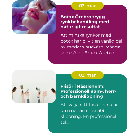
02. mar
Botox Örebro trygg
rynkbehandling med
naturligt resultat
Att minska rynkor med
botox har blivit en vanlig del
av modern hudvård. Många
som söker Botox Örebro...
02. mar
Frisör i Hässleholm:
Professionell dam-, herr-
och barnklippning
Att välja rätt frisör handlar
om mer än en snabb
klippning. En professionell
sal...