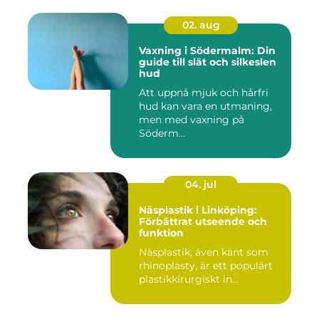
02. aug
Vaxning i Södermalm: Din
guide till slät och silkeslen
hud
Att uppnå mjuk och hårfri
hud kan vara en utmaning,
men med vaxning på
Söderm...
04. jul
Näsplastik i Linköping:
Förbättrat utseende och
funktion
Näsplastik, även känt som
rhinoplasty, är ett populärt
plastikkirurgiskt in...