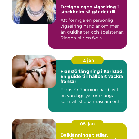
Designa egen vigselring i
stockholm så går det till
Att formge en personlig
vigselring handlar om mer
än guldhalter och ädelstenar.
Ringen blir en fysis...
12. jan
Fransförlängning i Karlstad:
En guide till hållbart vackra
fransar
Fransförlängning har blivit
en vardagslyx för många
som vill slippa mascara och...
08. jan
Balklänningar: stilar,