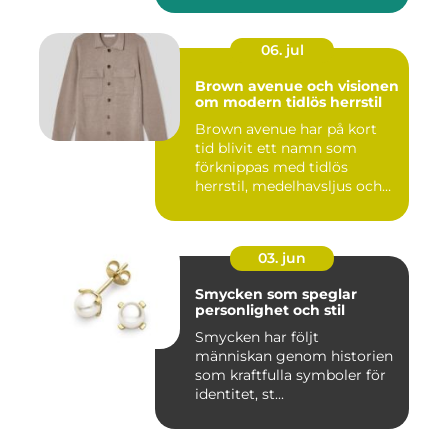
06. jul
Brown avenue och visionen
om modern tidlös herrstil
Brown avenue har på kort
tid blivit ett namn som
förknippas med tidlös
herrstil, medelhavsljus och
s...
03. jun
Smycken som speglar
personlighet och stil
Smycken har följt
människan genom historien
som kraftfulla symboler för
identitet, st...