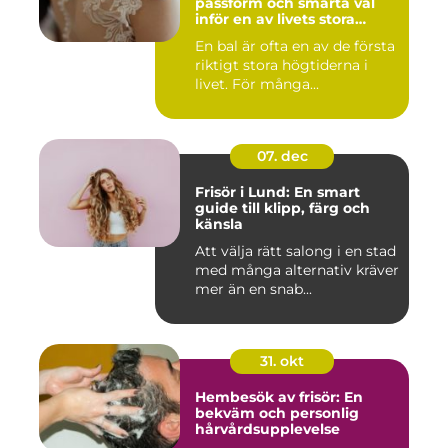
passform och smarta val
inför en av livets stora
kvällar
En bal är ofta en av de första
riktigt stora högtiderna i
livet. För många...
07. dec
Frisör i Lund: En smart
guide till klipp, färg och
känsla
Att välja rätt salong i en stad
med många alternativ kräver
mer än en snab...
31. okt
Hembesök av frisör: En
bekväm och personlig
hårvårdsupplevelse