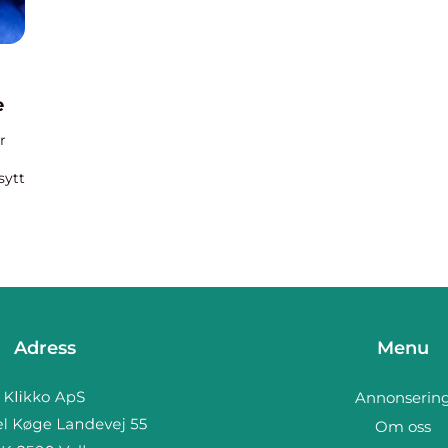
e
r
sytt
Adress
Menu
Annonserin
Om oss