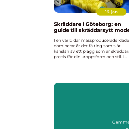
16. jan
Skräddare i Göteborg: en
guide till skräddarsytt mod
I en värld där massproducerade kläde
dominerar är det få ting som slår
känslan av ett plagg som är skräddar
precis för din kroppsform och stil. I
hjärtat av Göteborg finns det må...