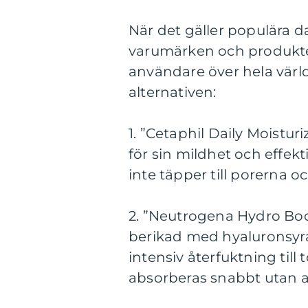
När det gäller populära da
varumärken och produkter
användare över hela värl
alternativen:
1. ”Cetaphil Daily Moistu
för sin mildhet och effekt
inte täpper till porerna o
2. ”Neutrogena Hydro Bo
berikad med hyaluronsyra, 
intensiv återfuktning till
absorberas snabbt utan a