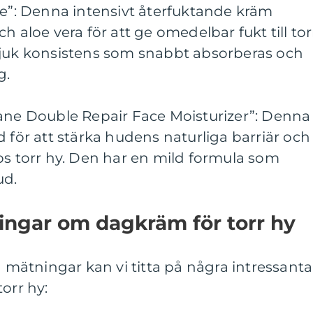
ge”: Denna intensivt återfuktande kräm
h aloe vera för att ge omedelbar fukt till tor
mjuk konsistens som snabbt absorberas och
g.
iane Double Repair Face Moisturizer”: Denna
d för att stärka hudens naturliga barriär och
os torr hy. Den har en mild formula som
ud.
ingar om dagkräm för torr hy
a mätningar kan vi titta på några intressanta
orr hy: