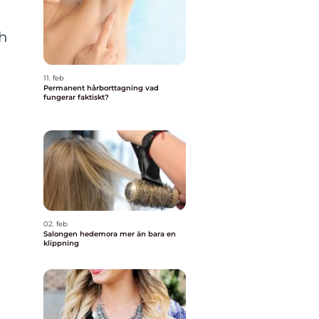
ch
11. feb
Permanent hårborttagning vad
fungerar faktiskt?
02. feb
Salongen hedemora mer än bara en
klippning