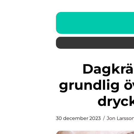
Dagkräm för torr hy: En
grundlig ö
dryc
30 december 2023
Jon Larsso