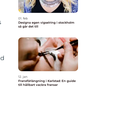
01. feb
s
Designa egen vigselring i stockholm
så går det till
nd
m
12. jan
Fransförlängning i Karlstad: En guide
till hållbart vackra fransar