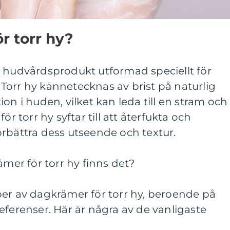
r torr hy?
n hudvårdsprodukt utformad speciellt för
Torr hy kännetecknas av brist på naturlig
on i huden, vilket kan leda till en stram och
ör torr hy syftar till att återfukta och
rbättra dess utseende och textur.
ämer för torr hy finns det?
per av dagkrämer för torr hy, beroende på
eferenser. Här är några av de vanligaste