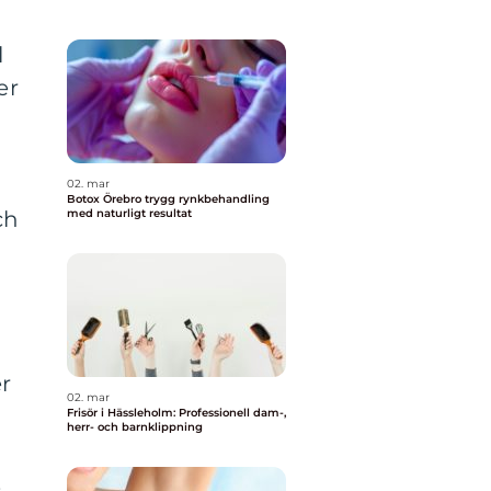
l
er
02. mar
Botox Örebro trygg rynkbehandling
ch
med naturligt resultat
er
02. mar
Frisör i Hässleholm: Professionell dam-,
herr- och barnklippning
,