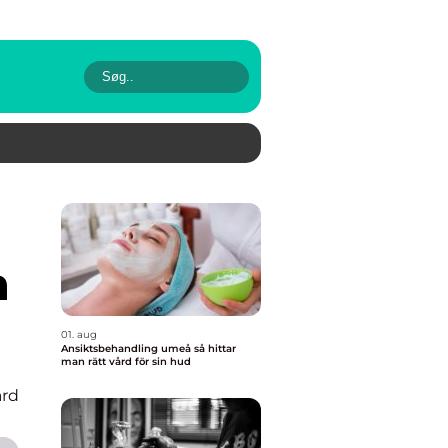
h
01. aug
Ansiktsbehandling umeå så hittar
man rätt vård för sin hud
rd