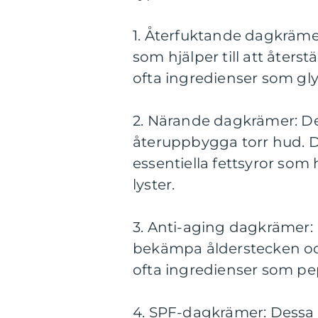
1. Återfuktande dagkräme
som hjälper till att åters
ofta ingredienser som gl
2. Närande dagkrämer: De
återuppbygga torr hud. De
essentiella fettsyror som 
lyster.
3. Anti-aging dagkrämer: 
bekämpa ålderstecken och
ofta ingredienser som pep
4. SPF-dagkrämer: Dessa kr