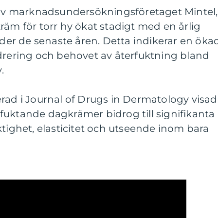
d av marknadsundersökningsföretaget Mintel,
räm för torr hy ökat stadigt med en årlig
under de senaste åren. Detta indikerar en öka
ring och behovet av återfuktning bland
.
rad i Journal of Drugs in Dermatology visa
fuktande dagkrämer bidrog till signifikanta
ktighet, elasticitet och utseende inom bara