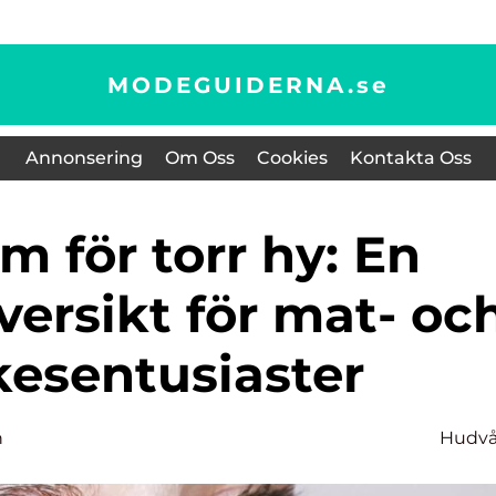
MODEGUIDERNA.
se
Annonsering
Om Oss
Cookies
Kontakta Oss
versikt för mat- oc
kesentusiaster
n
Hudvå