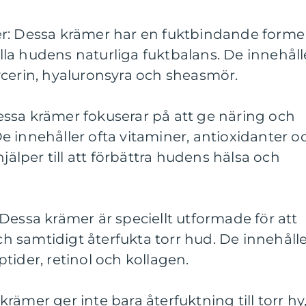
r: Dessa krämer har en fuktbindande forme
tälla hudens naturliga fuktbalans. De innehåll
ycerin, hyaluronsyra och sheasmör.
ssa krämer fokuserar på att ge näring och
 innehåller ofta vitaminer, antioxidanter o
hjälper till att förbättra hudens hälsa och
Dessa krämer är speciellt utformade för att
 samtidigt återfukta torr hud. De innehåll
tider, retinol och kollagen.
ämer ger inte bara återfuktning till torr hy