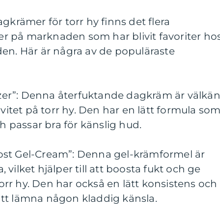
gkrämer för torr hy finns det flera
 på marknaden som har blivit favoriter ho
den. Här är några av de populäraste
rizer”: Denna återfuktande dagkräm är välkä
ivitet på torr hy. Den har en lätt formula so
ch passar bra för känslig hud.
ost Gel-Cream”: Denna gel-krämformel är
vilket hjälper till att boosta fukt och ge
 torr hy. Den har också en lätt konsistens och
tt lämna någon kladdig känsla.