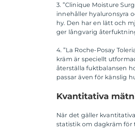
3. ”Clinique Moisture Sur
innehåller hyaluronsyra oc
hy. Den har en lätt och 
ger långvarig återfuktnin
4. ”La Roche-Posay Toler
kräm är speciellt utforma
återställa fuktbalansen h
passar även för känslig h
Kvantitativa mätn
När det gäller kvantitativ
statistik om dagkräm för t