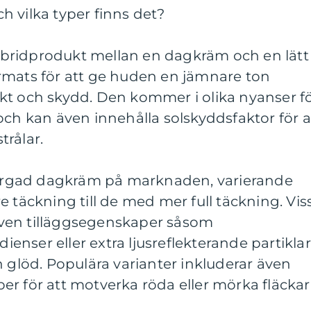
 vilka typer finns det?
bridprodukt mellan en dagkräm och en lätt
rmats för att ge huden en jämnare ton
kt och skydd. Den kommer i olika nyanser f
och kan även innehålla solskyddsfaktor för a
rålar.
 färgad dagkräm på marknaden, varierande
e täckning till de med mer full täckning. Vis
ven tilläggsegenskaper såsom
nser eller extra ljusreflekterande partiklar
h glöd. Populära varianter inkluderar även
r för att motverka röda eller mörka fläckar 