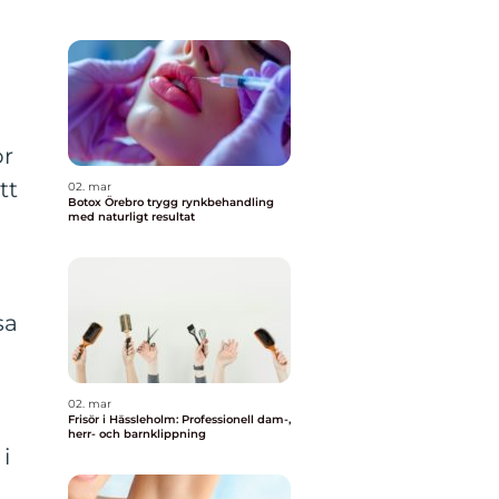
ör
tt
02. mar
Botox Örebro trygg rynkbehandling
med naturligt resultat
sa
02. mar
Frisör i Hässleholm: Professionell dam-,
herr- och barnklippning
i