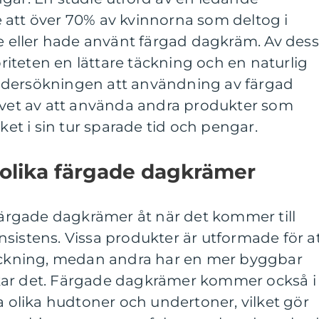
 att över 70% av kvinnorna som deltog i
eller hade använt färgad dagkräm. Av des
iteten en lättare täckning och en naturlig
ndersökningen att användning av färgad
et av att använda andra produkter som
lket i sin tur sparade tid och pengar.
 olika färgade dagkrämer
 färgade dagkrämer åt när det kommer till
sistens. Vissa produkter är utformade för a
täckning, medan andra har en mer byggbar
kar det. Färgade dagkrämer kommer också i
sa olika hudtoner och undertoner, vilket gör