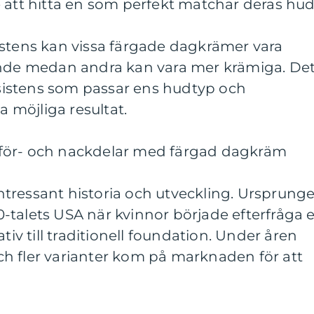
 att hitta en som perfekt matchar deras hud
istens kan vissa färgade dagkrämer vara
ande medan andra kan vara mer krämiga. De
onsistens som passar ens hudtyp och
a möjliga resultat.
för- och nackdelar med färgad dagkräm
tressant historia och utveckling. Ursprunge
930-talets USA när kvinnor började efterfråga 
tiv till traditionell foundation. Under åren
h fler varianter kom på marknaden för att