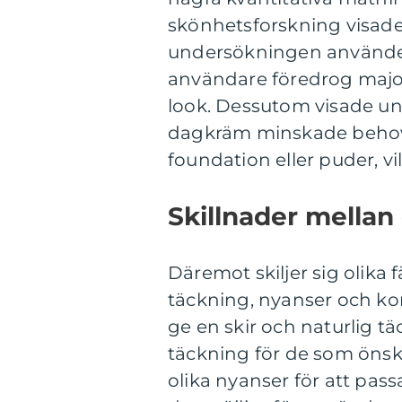
skönhetsforskning visade
undersökningen använde 
användare föredrog major
look. Dessutom visade u
dagkräm minskade behov
foundation eller puder, vi
Skillnader mellan
Däremot skiljer sig olika
täckning, nyanser och kon
ge en skir och naturlig 
täckning för de som öns
olika nyanser för att pas