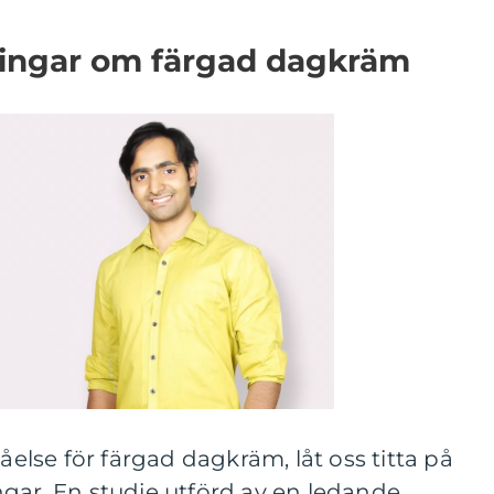
ningar om färgad dagkräm
tåelse för färgad dagkräm, låt oss titta på
gar. En studie utförd av en ledande