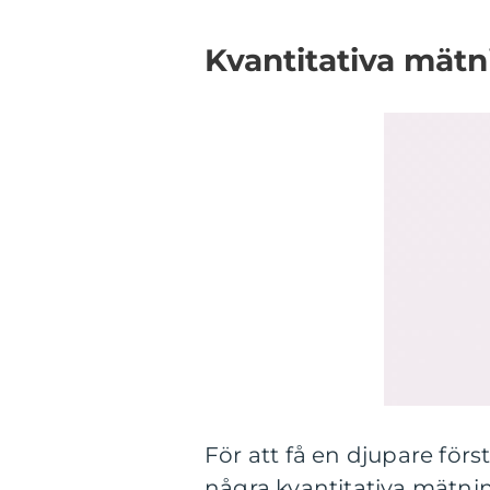
Kvantitativa mät
För att få en djupare förs
några kvantitativa mätnin