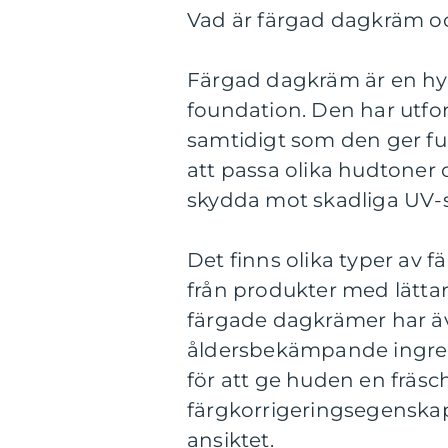
Vad är färgad dagkräm och
Färgad dagkräm är en hy
foundation. Den har utfo
samtidigt som den ger fu
att passa olika hudtoner 
skydda mot skadliga UV-st
Det finns olika typer av
från produkter med lättar
färgade dagkrämer har ä
åldersbekämpande ingredie
för att ge huden en fräsc
färgkorrigeringsegenskape
ansiktet.