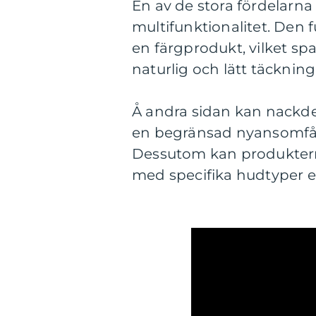
En av de stora fördelarn
multifunktionalitet. De
en färgprodukt, vilket s
naturlig och lätt täcknin
Å andra sidan kan nackde
en begränsad nyansomfån
Dessutom kan produkterna
med specifika hudtyper el