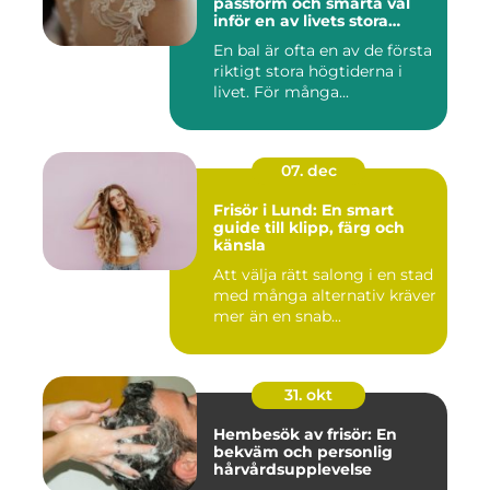
passform och smarta val
inför en av livets stora
kvällar
En bal är ofta en av de första
riktigt stora högtiderna i
livet. För många...
07. dec
Frisör i Lund: En smart
guide till klipp, färg och
känsla
Att välja rätt salong i en stad
med många alternativ kräver
mer än en snab...
31. okt
Hembesök av frisör: En
bekväm och personlig
hårvårdsupplevelse