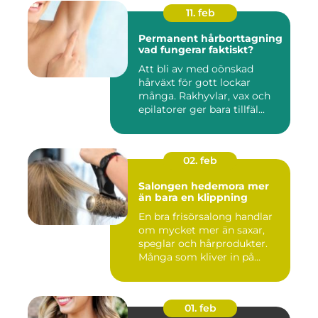
11. feb
Permanent hårborttagning
vad fungerar faktiskt?
Att bli av med oönskad
hårväxt för gott lockar
många. Rakhyvlar, vax och
epilatorer ger bara tillfäl...
02. feb
Salongen hedemora mer
än bara en klippning
En bra frisörsalong handlar
om mycket mer än saxar,
speglar och hårprodukter.
Många som kliver in på...
01. feb