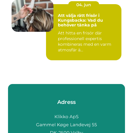
04. jun
Att välja rätt frisör i
Kungsbacka: Vad du
behöver tänka på
Att hitta en frisör där
professionell expertis
kombineras med en varm
atmosfär ä...
Adress