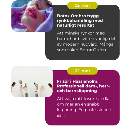
02. mar
Botox Örebro trygg
rynkbehandling med
naturligt resultat
Att minska rynkor med
botox har blivit en vanlig del
av modern hudvård. Många
som söker Botox Örebro...
02. mar
Frisör i Hässleholm:
Professionell dam-, herr-
och barnklippning
Att välja rätt frisör handlar
om mer än en snabb
klippning. En professionell
sal...