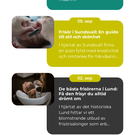
05. sep
Frisör i Sundsvall: En guide
till stil och skönhet
I hjärtat av Sundsvall finns
en scen fylld med kreativitet
och omtanke för hårv&arin...
02. sep
De bästa frisörerna i Lund:
Få den frisyr du alltid
drömt om
I hjärtat av det historiska
Lund hittar vi ett
blomstrande utbud av
frisörsalonger som erb...