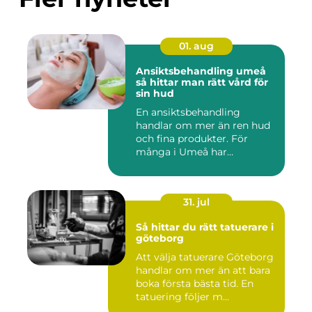
01. aug
Ansiktsbehandling umeå
så hittar man rätt vård för
sin hud
En ansiktsbehandling
handlar om mer än ren hud
och fina produkter. För
många i Umeå har
behandlingen...
31. jul
Så hittar du rätt tatuerare i
göteborg
Att välja tatuerare Göteborg
handlar om mer än att bara
boka första bästa tid. En
tatuering följer m...