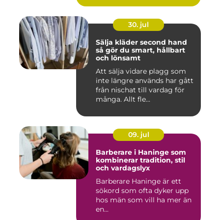
30. jul
Sälja kläder second hand
så gör du smart, hållbart
och lönsamt
Att sälja vidare plagg som
inte längre används har gått
från nischat till vardag för
många. Allt fle...
09. jul
Barberare i Haninge som
kombinerar tradition, stil
och vardagslyx
Barberare Haninge är ett
sökord som ofta dyker upp
hos män som vill ha mer än
en...