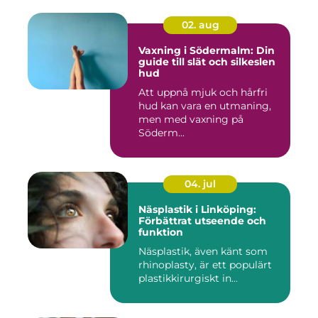
02. aug
Vaxning i Södermalm: Din
guide till slät och silkeslen
hud
Att uppnå mjuk och hårfri
hud kan vara en utmaning,
men med vaxning på
Söderm...
04. jul
Näsplastik i Linköping:
Förbättrat utseende och
funktion
Näsplastik, även känt som
rhinoplasty, är ett populärt
plastikkirurgiskt in...