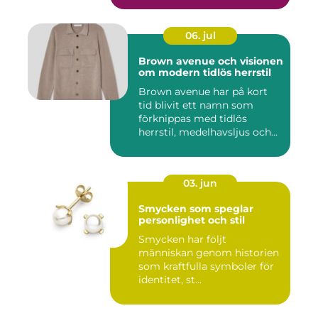
06. jul
Brown avenue och visionen
om modern tidlös herrstil
Brown avenue har på kort
tid blivit ett namn som
förknippas med tidlös
herrstil, medelhavsljus och
s...
03. jun
Smycken som speglar
personlighet och stil
Smycken har följt
människan genom historien
som kraftfulla symboler för
identitet, st...