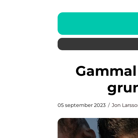
Gammal brun utan sol: En
grun
05 september 2023
Jon Larss