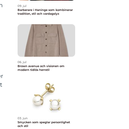
n
09. jul
Barberare i Haninge som kombinerar
tradition, stil och vardagslyx
06. jul
Brown avenue och visionen om
modern tidlös herrstil
er
t
n
03. jun
Smycken som speglar personlighet
och stil