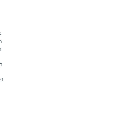
s
n
a
ch
et