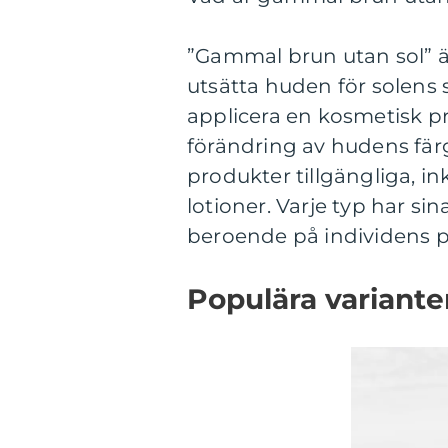
”Gammal brun utan sol” är
utsätta huden för solens 
applicera en kosmetisk pro
förändring av hudens färg
produkter tillgängliga, in
lotioner. Varje typ har si
beroende på individens p
Populära variante