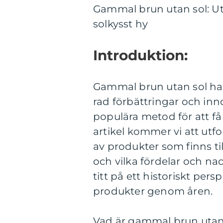
Gammal brun utan sol: U
solkysst hy
Introduktion:
Gammal brun utan sol ha
rad förbättringar och inn
populära metod för att få 
artikel kommer vi att utf
av produkter som finns ti
och vilka fördelar och na
titt på ett historiskt pers
produkter genom åren.
Vad är gammal brun utan s