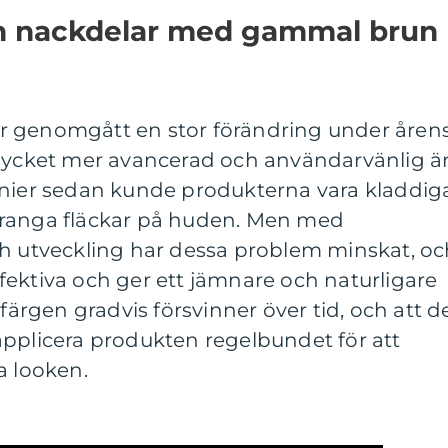
och nackdelar med gammal brun
r genomgått en stor förändring under åren
 mycket mer avancerad och användarvänlig ä
nnier sedan kunde produkterna vara kladdig
oranga fläckar på huden. Men med
ch utveckling har dessa problem minskat, o
ektiva och ger ett jämnare och naturligare
 färgen gradvis försvinner över tid, och att d
applicera produkten regelbundet för att
a looken.