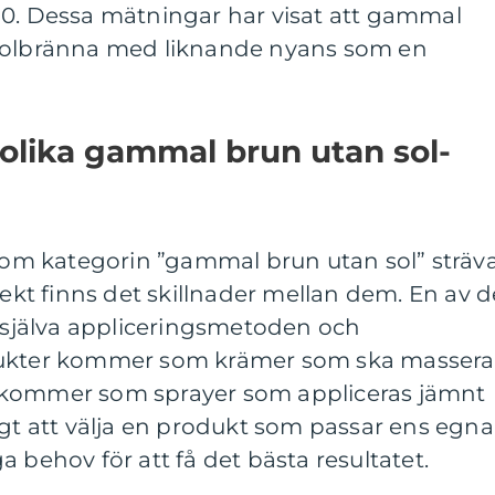
ll 10. Dessa mätningar har visat att gammal
 solbränna med liknande nyans som en
 olika gammal brun utan sol-
inom kategorin ”gammal brun utan sol” sträv
fekt finns det skillnader mellan dem. En av d
r själva appliceringsmetoden och
dukter kommer som krämer som ska massera
 kommer som sprayer som appliceras jämnt
igt att välja en produkt som passar ens egna
 behov för att få det bästa resultatet.