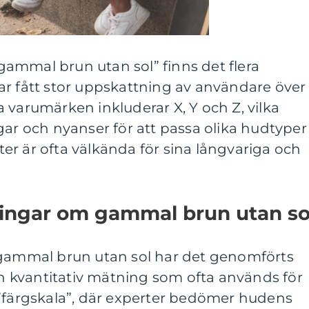
ammal brun utan sol” finns det flera
ar fått stor uppskattning av användare över
 varumärken inkluderar X, Y och Z, vilka
gar och nyanser för att passa olika hudtyper
r är ofta välkända för sina långvariga och
ningar om gammal brun utan so
 gammal brun utan sol har det genomförts
 En kvantitativ mätning som ofta används för
 ”färgskala”, där experter bedömer hudens