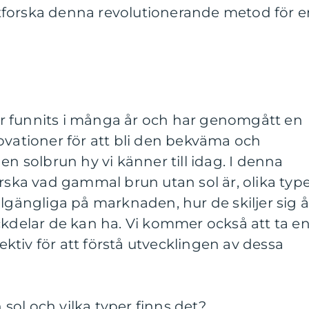
tforska denna revolutionerande metod för e
r funnits i många år och har genomgått en
ovationer för att bli den bekväma och
en solbrun hy vi känner till idag. I denna
orska vad gammal brun utan sol är, olika typ
llgängliga på marknaden, hur de skiljer sig å
ckdelar de kan ha. Vi kommer också att ta e
pektiv för att förstå utvecklingen av dessa
ol och vilka typer finns det?