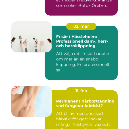
som söker Botox Örebro...
02. mar
Frisör i Hässleholm:
Professionell dam-, herr-
och barnklippning
Att välja rätt frisör handlar
om mer än en snabb
klippning. En professionell
sal...
11. feb
Permanent hårborttagning
vad fungerar faktiskt?
Att bli av med oönskad
hårväxt för gott lockar
många. Rakhyvlar, vax och