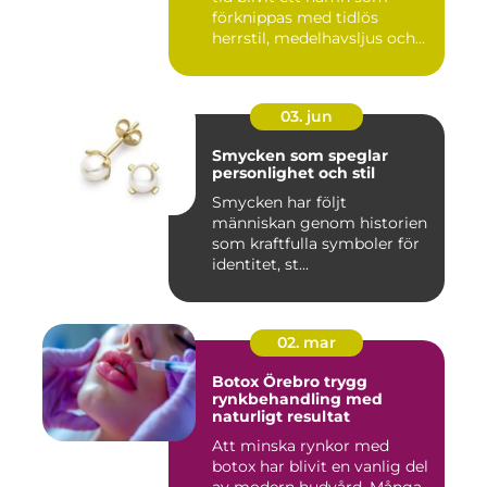
förknippas med tidlös
herrstil, medelhavsljus och
s...
03. jun
Smycken som speglar
personlighet och stil
Smycken har följt
människan genom historien
som kraftfulla symboler för
identitet, st...
02. mar
Botox Örebro trygg
rynkbehandling med
naturligt resultat
Att minska rynkor med
botox har blivit en vanlig del
av modern hudvård. Många