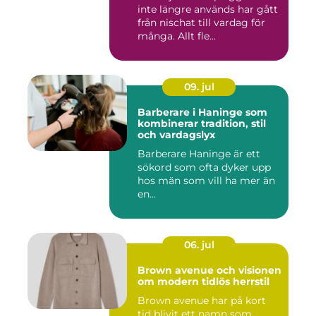
inte längre används har gått
från nischat till vardag för
många. Allt fle...
09. jul
Barberare i Haninge som
kombinerar tradition, stil
och vardagslyx
Barberare Haninge är ett
sökord som ofta dyker upp
hos män som vill ha mer än
en...
06. jul
Brown avenue och visionen
om modern tidlös herrstil
Brown avenue har på kort
tid blivit ett namn som