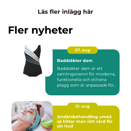
Läs fler inlägg här
Fler nyheter
07. aug
Baddräkter dam
Baddräkter dam är ett
samlingsnamn för moderna,
funktionella och stilrena
plagg som är anpassade för...
01. aug
Ansiktsbehandling umeå
så hittar man rätt vård för
sin hud