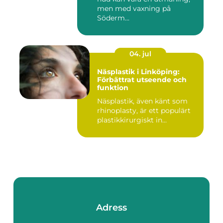
men med vaxning på
Söderm...
04. jul
Näsplastik i Linköping:
Förbättrat utseende och
funktion
Näsplastik, även känt som
rhinoplasty, är ett populärt
plastikkirurgiskt in...
Adress