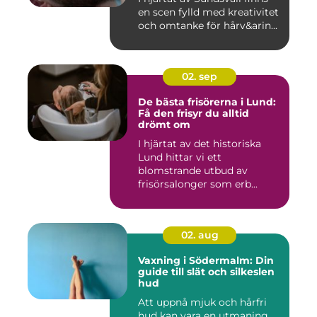
en scen fylld med kreativitet
och omtanke för hårv&arin...
02. sep
De bästa frisörerna i Lund:
Få den frisyr du alltid
drömt om
I hjärtat av det historiska
Lund hittar vi ett
blomstrande utbud av
frisörsalonger som erb...
02. aug
Vaxning i Södermalm: Din
guide till slät och silkeslen
hud
Att uppnå mjuk och hårfri
hud kan vara en utmaning,