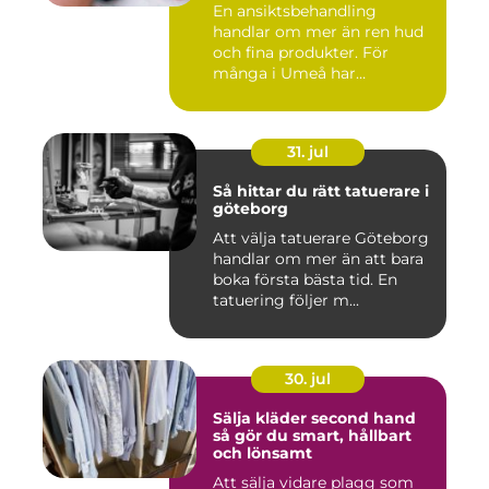
En ansiktsbehandling
handlar om mer än ren hud
och fina produkter. För
många i Umeå har
behandlingen...
31. jul
Så hittar du rätt tatuerare i
göteborg
Att välja tatuerare Göteborg
handlar om mer än att bara
boka första bästa tid. En
tatuering följer m...
30. jul
Sälja kläder second hand
så gör du smart, hållbart
och lönsamt
Att sälja vidare plagg som