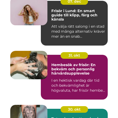
07. dec
Frisör i Lund: En smart
guide till klipp, färg och
känsla
Att välja rätt salong i en stad
med många alternativ kräver
mer än en snab...
31. okt
Hembesök av frisör: En
bekväm och personlig
hårvårdsupplevelse
I en hektisk vardag där tid
och bekvämlighet är
högvaluta, har frisör hembe...
30. okt