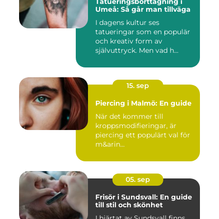
Tatueringsborttagning i
Umeå: Så går man tillväga
I dagens kultur ses
tatueringar som en populär
och kreativ form av
självuttryck. Men vad h...
15. sep
Piercing i Malmö: En guide
När det kommer till
kroppsmodifieringar, är
piercing ett populärt val för
m&arin...
05. sep
Frisör i Sundsvall: En guide
till stil och skönhet
I hjärtat av Sundsvall finns