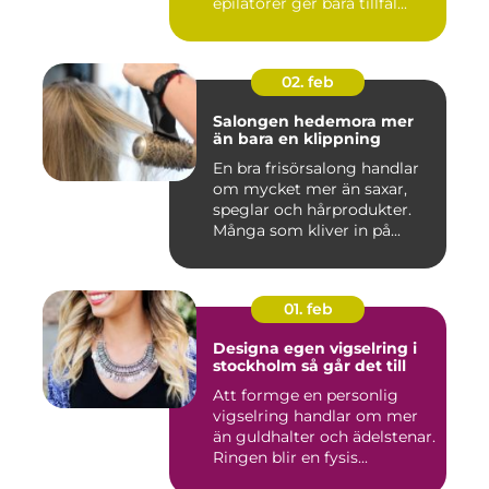
epilatorer ger bara tillfäl...
02. feb
Salongen hedemora mer
än bara en klippning
En bra frisörsalong handlar
om mycket mer än saxar,
speglar och hårprodukter.
Många som kliver in på...
01. feb
Designa egen vigselring i
stockholm så går det till
Att formge en personlig
vigselring handlar om mer
än guldhalter och ädelstenar.
Ringen blir en fysis...