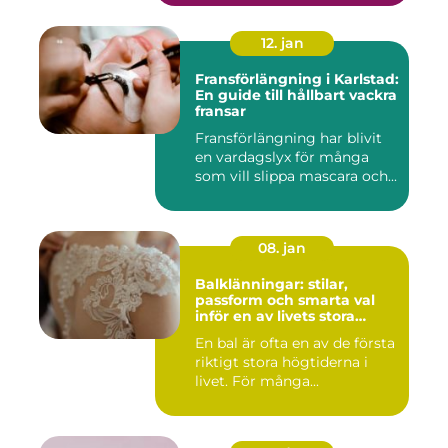
12. jan
Fransförlängning i Karlstad:
En guide till hållbart vackra
fransar
Fransförlängning har blivit
en vardagslyx för många
som vill slippa mascara och...
08. jan
Balklänningar: stilar,
passform och smarta val
inför en av livets stora
kvällar
En bal är ofta en av de första
riktigt stora högtiderna i
livet. För många...