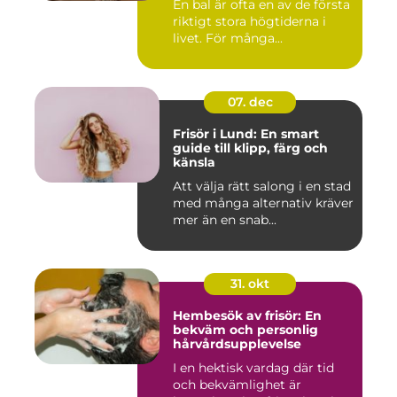
En bal är ofta en av de första
riktigt stora högtiderna i
livet. För många...
07. dec
Frisör i Lund: En smart
guide till klipp, färg och
känsla
Att välja rätt salong i en stad
med många alternativ kräver
mer än en snab...
31. okt
Hembesök av frisör: En
bekväm och personlig
hårvårdsupplevelse
I en hektisk vardag där tid
och bekvämlighet är