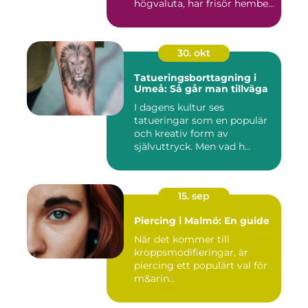
högvaluta, har frisör hembe...
30. okt
Tatueringsborttagning i
Umeå: Så går man tillväga
I dagens kultur ses
tatueringar som en populär
och kreativ form av
självuttryck. Men vad h...
15. sep
Piercing i Malmö: En guide
När det kommer till
kroppsmodifieringar, är
piercing ett populärt val för
m&arin...