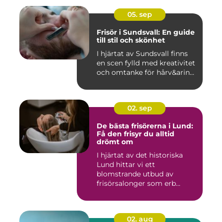
05. sep
Frisör i Sundsvall: En guide
till stil och skönhet
I hjärtat av Sundsvall finns
en scen fylld med kreativitet
och omtanke för hårv&arin...
02. sep
De bästa frisörerna i Lund:
Få den frisyr du alltid
drömt om
I hjärtat av det historiska
Lund hittar vi ett
blomstrande utbud av
frisörsalonger som erb...
02. aug