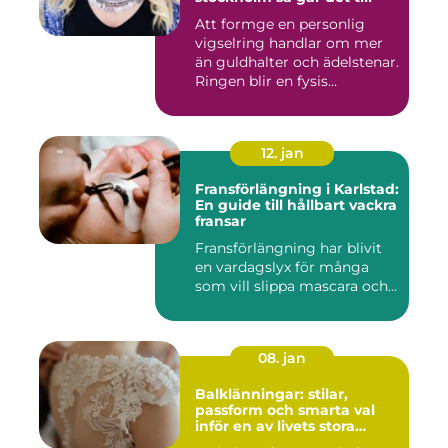
Att formge en personlig
vigselring handlar om mer
än guldhalter och ädelstenar.
Ringen blir en fysis...
12. jan
Fransförlängning i Karlstad:
En guide till hållbart vackra
fransar
Fransförlängning har blivit
en vardagslyx för många
som vill slippa mascara och...
08. jan
Balklänningar: stilar,
passform och smarta val
inför en av livets stora
kvällar