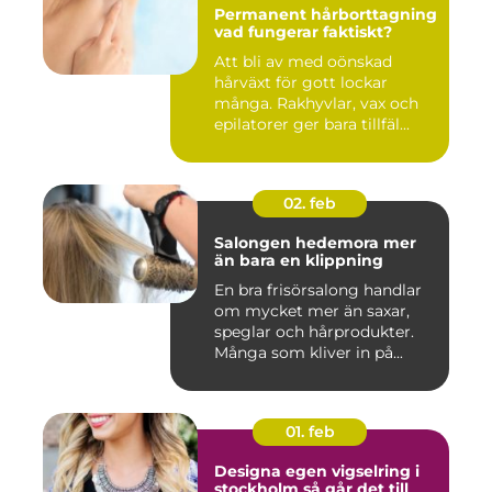
Permanent hårborttagning
vad fungerar faktiskt?
Att bli av med oönskad
hårväxt för gott lockar
många. Rakhyvlar, vax och
epilatorer ger bara tillfäl...
02. feb
Salongen hedemora mer
än bara en klippning
En bra frisörsalong handlar
om mycket mer än saxar,
speglar och hårprodukter.
Många som kliver in på...
01. feb
Designa egen vigselring i
stockholm så går det till