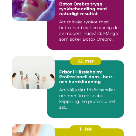
Botox Örebro trygg
rynkbehandling med
naturligt resultat
Att minska rynkor med
botox har blivit en vanlig del
av modern hudvård. Många
som söker Botox Örebro...
02. mar
Frisör i Hässleholm:
Professionell dam-, herr-
och barnklippning
Att välja rätt frisör handlar
om mer än en snabb
klippning. En professionell
sal...
11. feb