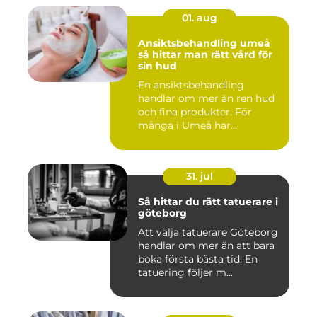
01. aug
Ansiktsbehandling umeå
så hittar man rätt vård för
sin hud
En ansiktsbehandling
handlar om mer än ren hud
och fina produkter. För
många i Umeå har
behandlingen...
31. jul
Så hittar du rätt tatuerare i
göteborg
Att välja tatuerare Göteborg
handlar om mer än att bara
boka första bästa tid. En
tatuering följer m...