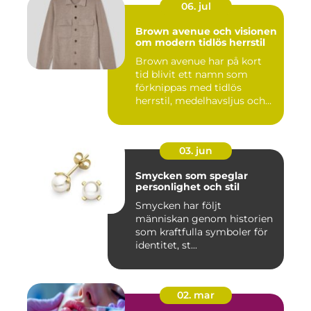
06. jul
Brown avenue och visionen
om modern tidlös herrstil
Brown avenue har på kort
tid blivit ett namn som
förknippas med tidlös
herrstil, medelhavsljus och
s...
03. jun
Smycken som speglar
personlighet och stil
Smycken har följt
människan genom historien
som kraftfulla symboler för
identitet, st...
02. mar