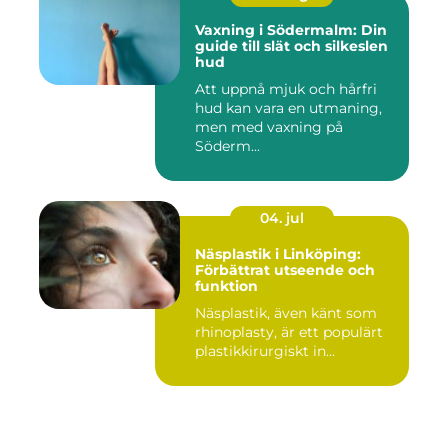
Vaxning i Södermalm: Din
guide till slät och silkeslen
hud
Att uppnå mjuk och hårfri
hud kan vara en utmaning,
men med vaxning på
Söderm...
04. jul
Näsplastik i Linköping:
Förbättrat utseende och
funktion
Näsplastik, även känt som
rhinoplasty, är ett populärt
plastikkirurgiskt in...