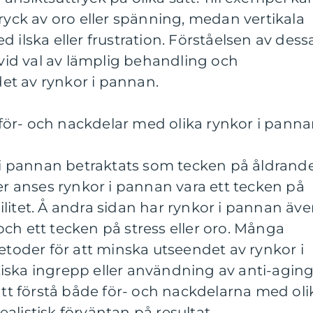
tryck av oro eller spänning, medan vertikala
 ilska eller frustration. Förståelsen av dess
 vid val av lämplig behandling och
t av rynkor i pannan.
ör- och nackdelar med olika rynkor i pann
r i pannan betraktats som tecken på åldrand
rer anses rynkor i pannan vara ett tecken på
litet. Å andra sidan har rynkor i pannan äv
ch ett tecken på stress eller oro. Många
metoder för att minska utseendet av rynkor i
iska ingrepp eller användning av anti-aging
 att förstå både för- och nackdelarna med oli
alistisk förväntan på resultat.