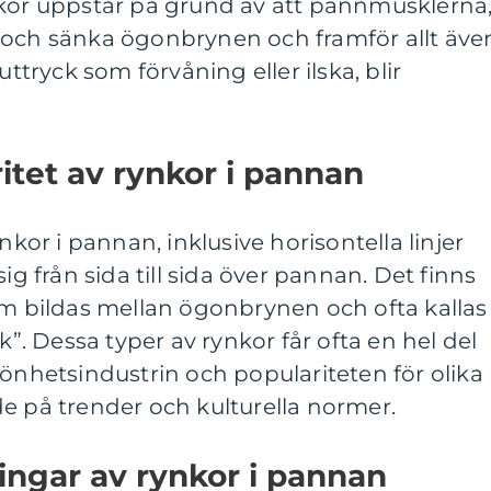
nkor uppstår på grund av att pannmusklerna
 och sänka ögonbrynen och framför allt äve
uttryck som förvåning eller ilska, blir
itet av rynkor i pannan
nkor i pannan, inklusive horisontella linjer
ig från sida till sida över pannan. Det finns
om bildas mellan ögonbrynen och ofta kallas
ck”. Dessa typer av rynkor får ofta en hel del
hetsindustrin och populariteten för olika
e på trender och kulturella normer.
ingar av rynkor i pannan