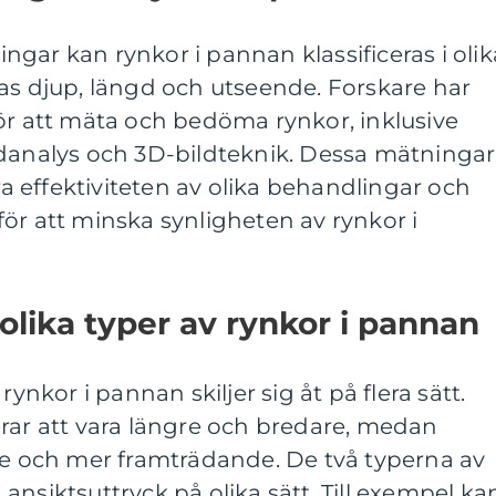
gar kan rynkor i pannan klassificeras i olik
as djup, längd och utseende. Forskare har
ör att mäta och bedöma rynkor, inklusive
ldanalys och 3D-bildteknik. Dessa mätningar
era effektiviteten av olika behandlingar och
ör att minska synligheten av rynkor i
olika typer av rynkor i pannan
rynkor i pannan skiljer sig åt på flera sätt.
rar att vara längre och bredare, medan
re och mer framträdande. De två typerna av
ansiktsuttryck på olika sätt. Till exempel ka