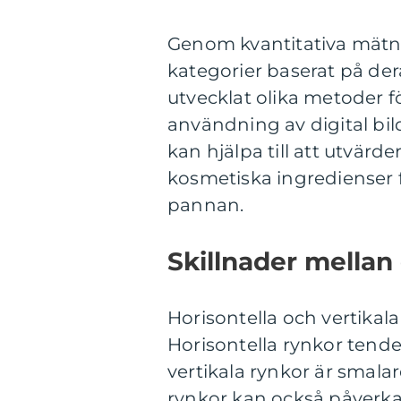
Genom kvantitativa mätnin
kategorier baserat på der
utvecklat olika metoder f
användning av digital bi
kan hjälpa till att utvärd
kosmetiska ingredienser f
pannan.
Skillnader mellan 
Horisontella och vertikala 
Horisontella rynkor tende
vertikala rynkor är smala
rynkor kan också påverka 