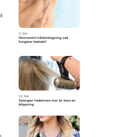
a
11. feb
Permanent hårborttagning vad
fungerar faktiskt?
02. feb
Salongen hedemora mer än bara en
klippning
n