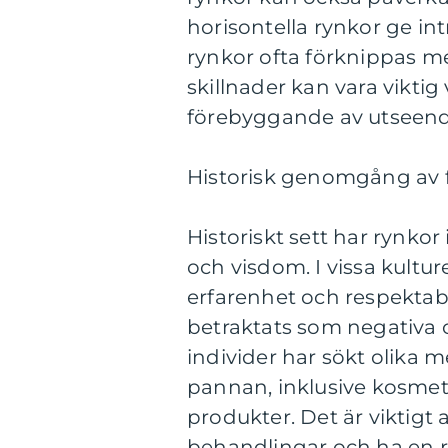
horisontella rynkor ge in
rynkor ofta förknippas med
skillnader kan vara viktig
förebyggande av utseende
Historisk genomgång av f
Historiskt sett har rynko
och visdom. I vissa kultu
erfarenhet och respektabi
betraktats som negativa o
individer har sökt olika 
pannan, inklusive kosmet
produkter. Det är viktigt
behandlingar och ha en re