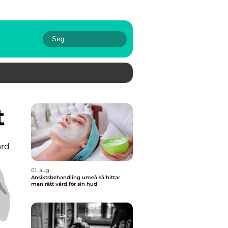
t
rd
01. aug
Ansiktsbehandling umeå så hittar
man rätt vård för sin hud