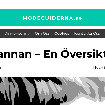
MODEGUIDERNA.
se
Annonsering
Om Oss
Cookies
Kontakta Oss
pannan – En Översik
n
Hudvå