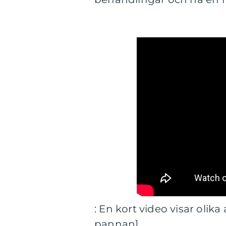
: En kort video visar olik
pannan]