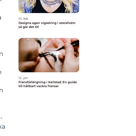
a
01. feb
Designa egen vigselring i stockholm
så går det till
an
e
12. jan
Fransförlängning i Karlstad: En guide
till hållbart vackra fransar
en
-
ka