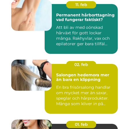
11. feb
Permanent hårborttagning
vad fungerar faktiskt?
Att bli av med oönskad
hårväxt för gott lockar
många. Rakhyvlar, vax och
epilatorer ger bara tillfäl...
02. feb
Salongen hedemora mer
än bara en klippning
En bra frisörsalong handlar
om mycket mer än saxar,
speglar och hårprodukter.
Många som kliver in på...
01. feb