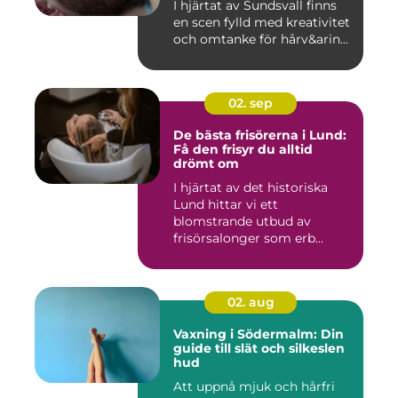
I hjärtat av Sundsvall finns
en scen fylld med kreativitet
och omtanke för hårv&arin...
02. sep
De bästa frisörerna i Lund:
Få den frisyr du alltid
drömt om
I hjärtat av det historiska
Lund hittar vi ett
blomstrande utbud av
frisörsalonger som erb...
02. aug
Vaxning i Södermalm: Din
guide till slät och silkeslen
hud
Att uppnå mjuk och hårfri