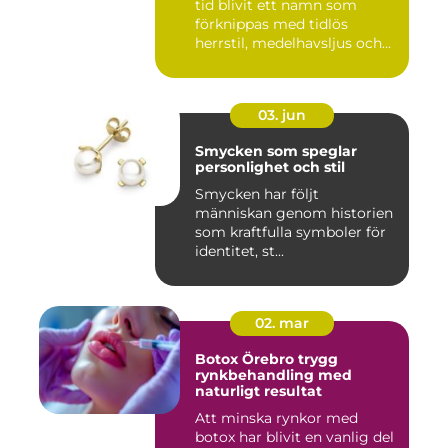
tid blivit ett namn som
förknippas med tidlös
herrstil, medelhavsljus och
s...
03. jun
Smycken som speglar
personlighet och stil
Smycken har följt
människan genom historien
som kraftfulla symboler för
identitet, st...
02. mar
Botox Örebro trygg
rynkbehandling med
naturligt resultat
Att minska rynkor med
botox har blivit en vanlig del