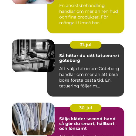
En ansiktsbehandling
handlar om mer än ren hud
och fina produkter. För
många i Umeå har
behandlingen...
31. jul
Så hittar du rätt tatuerare i
göteborg
Att välja tatuerare Göteborg
handlar om mer än att bara
boka första bästa tid. En
tatuering följer m...
30. jul
Sälja kläder second hand
så gör du smart, hållbart
och lönsamt