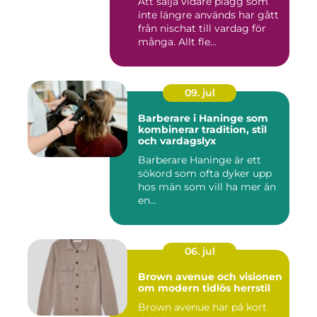
Att sälja vidare plagg som
inte längre används har gått
från nischat till vardag för
många. Allt fle...
09. jul
Barberare i Haninge som
kombinerar tradition, stil
och vardagslyx
Barberare Haninge är ett
sökord som ofta dyker upp
hos män som vill ha mer än
en...
06. jul
Brown avenue och visionen
om modern tidlös herrstil
Brown avenue har på kort