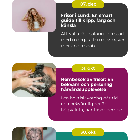
07. dec
Frisör i Lund: En smart
guide till klipp, färg och
känsla
Att välja rätt salong i en stad
med många alternativ kräver
mer än en snab...
31. okt
Hembesök av frisör: En
bekväm och personlig
hårvårdsupplevelse
I en hektisk vardag där tid
och bekvämlighet är
högvaluta, har frisör hembe...
30. okt