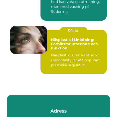
hud kan vara en utmaning,
men med vaxning på
Söderm...
04. jul
Näsplastik i Linköping:
Förbättrat utseende och
funktion
Näsplastik, även känt som
rhinoplasty, är ett populärt
plastikkirurgiskt in...
Adress