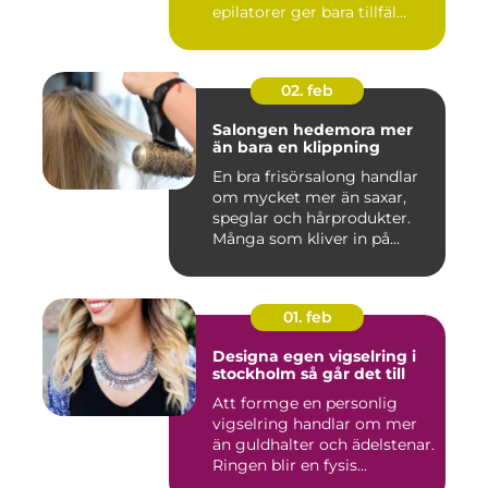
epilatorer ger bara tillfäl...
02. feb
Salongen hedemora mer
än bara en klippning
En bra frisörsalong handlar
om mycket mer än saxar,
speglar och hårprodukter.
Många som kliver in på...
01. feb
Designa egen vigselring i
stockholm så går det till
Att formge en personlig
vigselring handlar om mer
än guldhalter och ädelstenar.
Ringen blir en fysis...