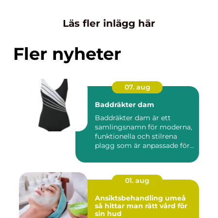
Läs fler inlägg här
Fler nyheter
07. aug
Baddräkter dam
Baddräkter dam är ett
samlingsnamn för moderna,
funktionella och stilrena
plagg som är anpassade för...
01. aug
Ansiktsbehandling umeå
så hittar man rätt vård för
sin hud