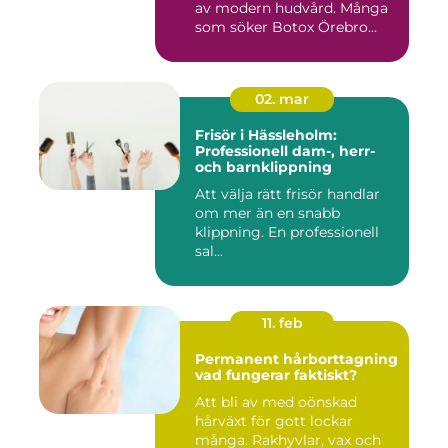
av modern hudvård. Många
som söker Botox Örebro...
02. mar
Frisör i Hässleholm:
Professionell dam-, herr-
och barnklippning
Att välja rätt frisör handlar
om mer än en snabb
klippning. En professionell
sal...
11. feb
Permanent hårborttagning
vad fungerar faktiskt?
Att bli av med oönskad
hårväxt för gott lockar
många. Rakhyvlar, vax och