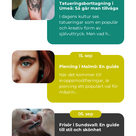
Tatueringsborttagning i
Umeå: Så går man tillväga
I dagens kultur ses
tatueringar som en populär
och kreativ form av
självuttryck. Men vad h...
15. sep
Piercing i Malmö: En guide
När det kommer till
kroppsmodifieringar, är
piercing ett populärt val för
m&arin...
05. sep
Frisör i Sundsvall: En guide
till stil och skönhet