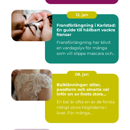
12. jan
Fransförlängning i Karlstad:
En guide till hållbart vackra
fransar
Fransförlängning har blivit
en vardagslyx för många
som vill slippa mascara och...
08. jan
Balklänningar: stilar,
passform och smarta val
inför en av livets stora
kvällar
En bal är ofta en av de första
riktigt stora högtiderna i
livet. För många...