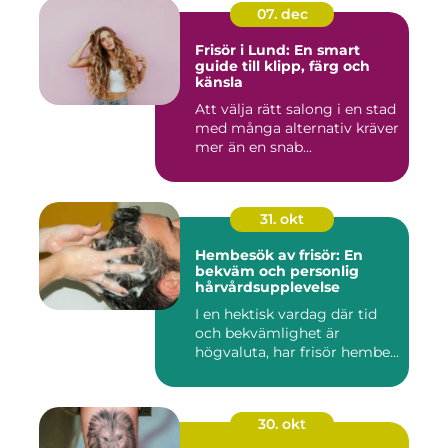
07. dec
Frisör i Lund: En smart
guide till klipp, färg och
känsla
Att välja rätt salong i en stad
med många alternativ kräver
mer än en snab...
31. okt
Hembesök av frisör: En
bekväm och personlig
hårvårdsupplevelse
I en hektisk vardag där tid
och bekvämlighet är
högvaluta, har frisör hembe...
30. okt