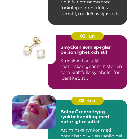
tid blivit ett namn som
förknippas med tidlös
herrstil, medelhavsljus och
s...
03. jun
Smycken som speglar
personlighet och stil
Smycken har följt
människan genom historien
som kraftfulla symboler för
identitet, st...
02. mar
Botox Örebro trygg
rynkbehandling med
naturligt resultat
Att minska rynkor med
botox har blivit en vanlig del