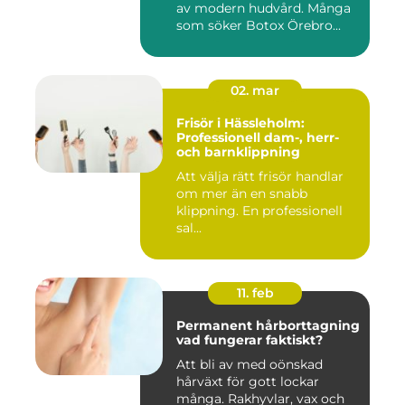
av modern hudvård. Många
som söker Botox Örebro...
02. mar
Frisör i Hässleholm:
Professionell dam-, herr-
och barnklippning
Att välja rätt frisör handlar
om mer än en snabb
klippning. En professionell
sal...
11. feb
Permanent hårborttagning
vad fungerar faktiskt?
Att bli av med oönskad
hårväxt för gott lockar
många. Rakhyvlar, vax och