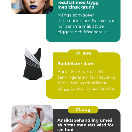
resultat med trygg
medicinsk grund
Många som söker
information om Botox Lund
har samma mål: att se
piggare och fräschare ut
utan att ta...
07. aug
Baddräkter dam
Baddräkter dam är ett
samlingsnamn för moderna,
funktionella och stilrena
plagg som är anpassade för...
01. aug
Ansiktsbehandling umeå
så hittar man rätt vård för
sin hud