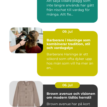
Att sälja vidare plagg som
inte längre används har gått
från nischat till vardag för
många. Allt fle...
09. jul
Barberare i Haninge som
kombinerar tradition, stil
och vardagslyx
Barberare Haninge är ett
sökord som ofta dyker upp
hos män som vill ha mer än
en...
06. jul
Brown avenue och visionen
om modern tidlös herrstil
Brown avenue har på kort