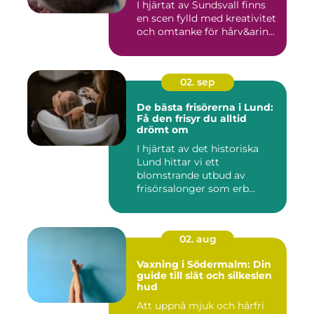
I hjärtat av Sundsvall finns
en scen fylld med kreativitet
och omtanke för hårv&arin...
02. sep
De bästa frisörerna i Lund:
Få den frisyr du alltid
drömt om
I hjärtat av det historiska
Lund hittar vi ett
blomstrande utbud av
frisörsalonger som erb...
02. aug
Vaxning i Södermalm: Din
guide till slät och silkeslen
hud
Att uppnå mjuk och hårfri