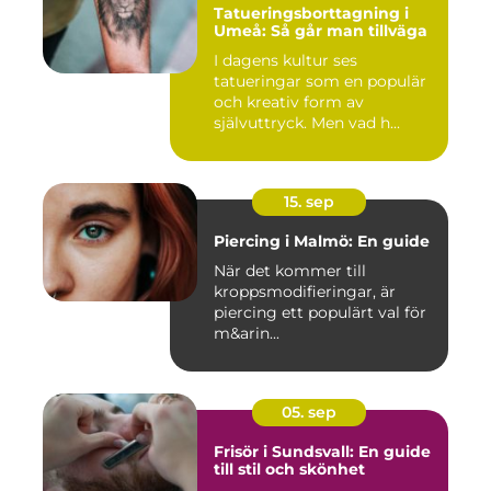
Tatueringsborttagning i
Umeå: Så går man tillväga
I dagens kultur ses
tatueringar som en populär
och kreativ form av
självuttryck. Men vad h...
15. sep
Piercing i Malmö: En guide
När det kommer till
kroppsmodifieringar, är
piercing ett populärt val för
m&arin...
05. sep
Frisör i Sundsvall: En guide
till stil och skönhet