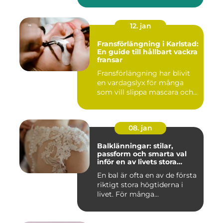
12. jan
Fransförlängning i Karlstad:
En guide till hållbart vackra
fransar
Fransförlängning har blivit
en vardagslyx för många
som vill slippa mascara och...
08. jan
Balklänningar: stilar,
passform och smarta val
inför en av livets stora
kvällar
En bal är ofta en av de första
riktigt stora högtiderna i
livet. För många...