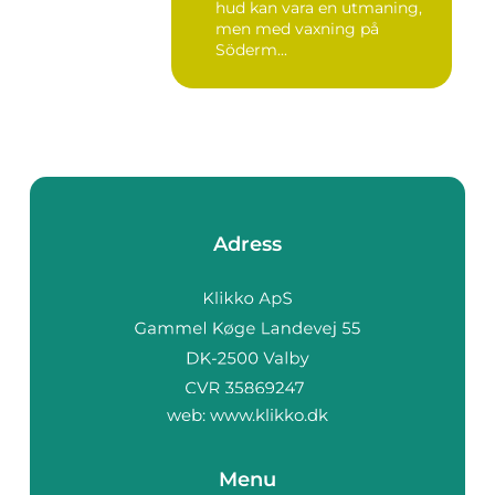
hud kan vara en utmaning,
men med vaxning på
Söderm...
Adress
web:
www.klikko.dk
Menu