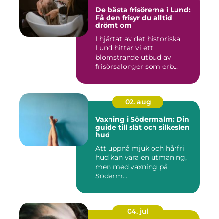
De bästa frisörerna i Lund:
Få den frisyr du alltid
drömt om
I hjärtat av det historiska
Lund hittar vi ett
blomstrande utbud av
frisörsalonger som erb...
02. aug
Vaxning i Södermalm: Din
guide till slät och silkeslen
hud
Att uppnå mjuk och hårfri
hud kan vara en utmaning,
men med vaxning på
Söderm...
04. jul