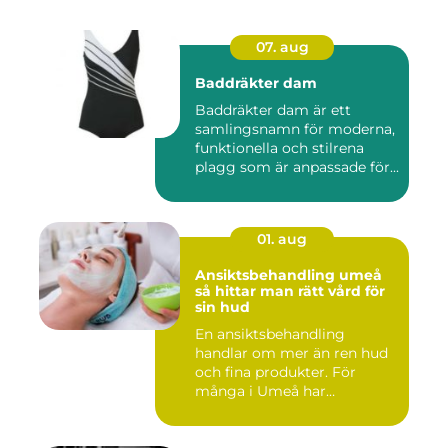
07. aug
Baddräkter dam
Baddräkter dam är ett
samlingsnamn för moderna,
funktionella och stilrena
plagg som är anpassade för...
01. aug
Ansiktsbehandling umeå
så hittar man rätt vård för
sin hud
En ansiktsbehandling
handlar om mer än ren hud
och fina produkter. För
många i Umeå har
behandlingen...