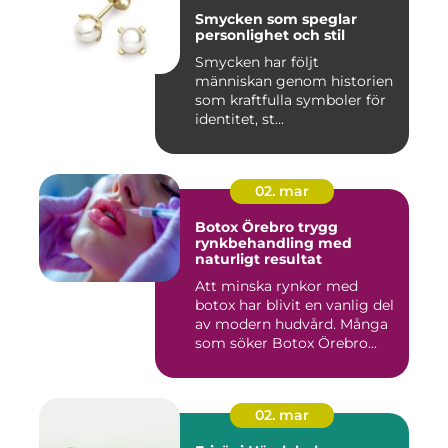
Smycken som speglar
personlighet och stil
Smycken har följt
människan genom historien
som kraftfulla symboler för
identitet, st...
02. mar
Botox Örebro trygg
rynkbehandling med
naturligt resultat
Att minska rynkor med
botox har blivit en vanlig del
av modern hudvård. Många
som söker Botox Örebro...
02. mar