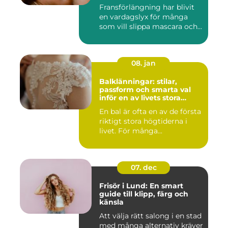
Fransförlängning har blivit
en vardagslyx för många
som vill slippa mascara och...
08. jan
Balklänningar: stilar,
passform och smarta val
inför en av livets stora
kvällar
En bal är ofta en av de första
riktigt stora högtiderna i
livet. För många...
07. dec
Frisör i Lund: En smart
guide till klipp, färg och
känsla
Att välja rätt salong i en stad
med många alternativ kräver