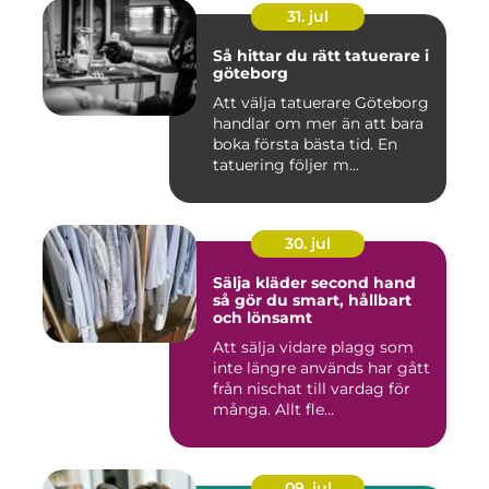
31. jul
Så hittar du rätt tatuerare i
göteborg
Att välja tatuerare Göteborg
handlar om mer än att bara
boka första bästa tid. En
tatuering följer m...
30. jul
Sälja kläder second hand
så gör du smart, hållbart
och lönsamt
Att sälja vidare plagg som
inte längre används har gått
från nischat till vardag för
många. Allt fle...
09. jul