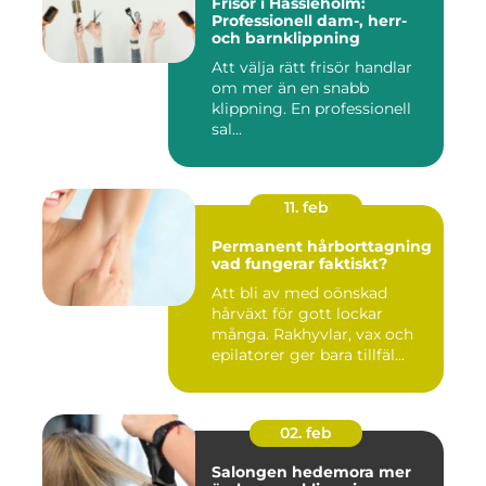
Frisör i Hässleholm:
Professionell dam-, herr-
och barnklippning
Att välja rätt frisör handlar
om mer än en snabb
klippning. En professionell
sal...
11. feb
Permanent hårborttagning
vad fungerar faktiskt?
Att bli av med oönskad
hårväxt för gott lockar
många. Rakhyvlar, vax och
epilatorer ger bara tillfäl...
02. feb
Salongen hedemora mer