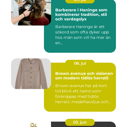
Barberare i Haninge som
kombinerar tradition, stil
och vardagslyx
Barberare Haninge är ett
sökord som ofta dyker upp
hos män som vill ha mer än
en...
06. jul
Brown avenue och visionen
om modern tidlös herrstil
Brown avenue har på kort
tid blivit ett namn som
förknippas med tidlös
herrstil, medelhavsljus och
s...
03. jun