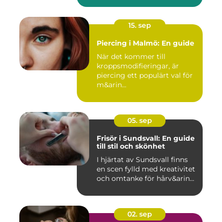
15. sep
Piercing i Malmö: En guide
När det kommer till
kroppsmodifieringar, är
piercing ett populärt val för
m&arin...
05. sep
Frisör i Sundsvall: En guide
till stil och skönhet
I hjärtat av Sundsvall finns
en scen fylld med kreativitet
och omtanke för hårv&arin...
02. sep